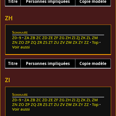
Titre
Personnes impliquées
Copie modèle
ZH
Sommaire
Z0–9
ZA
ZB
ZC
ZD
ZE
ZF
ZG
ZH
ZI
ZJ
ZK
ZL
ZM
ZN
ZO
ZP
ZQ
ZR
ZS
ZT
ZU
ZV
ZW
ZX
ZY
ZZ
Top
Voir aussi
Titre
Personnes impliquées
Copie modèle
ZI
Sommaire
Z0–9
ZA
ZB
ZC
ZD
ZE
ZF
ZG
ZH
ZI
ZJ
ZK
ZL
ZM
ZN
ZO
ZP
ZQ
ZR
ZS
ZT
ZU
ZV
ZW
ZX
ZY
ZZ
Top
Voir aussi