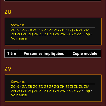
ZU
Sommaire
Z0–9
ZA
ZB
ZC
ZD
ZE
ZF
ZG
ZH
ZI
ZJ
ZK
ZL
ZM
ZN
ZO
ZP
ZQ
ZR
ZS
ZT
ZU
ZV
ZW
ZX
ZY
ZZ
Top
Voir aussi
Titre
Personnes impliquées
Copie modèle
ZV
Sommaire
Z0–9
ZA
ZB
ZC
ZD
ZE
ZF
ZG
ZH
ZI
ZJ
ZK
ZL
ZM
ZN
ZO
ZP
ZQ
ZR
ZS
ZT
ZU
ZV
ZW
ZX
ZY
ZZ
Top
Voir aussi