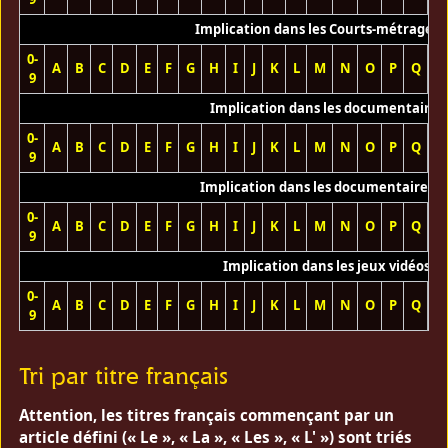
Implication dans les Courts-métrages 
0-
A
B
C
D
E
F
G
H
I
J
K
L
M
N
O
P
Q
R
9
Implication dans les documentaires
0-
A
B
C
D
E
F
G
H
I
J
K
L
M
N
O
P
Q
R
9
Implication dans les documentaires T
0-
A
B
C
D
E
F
G
H
I
J
K
L
M
N
O
P
Q
R
9
Implication dans les jeux vidéos
0-
A
B
C
D
E
F
G
H
I
J
K
L
M
N
O
P
Q
R
9
Tri par titre français
Attention, les titres français commençant par un
article défini (« Le », « La », « Les », « L' ») sont triés