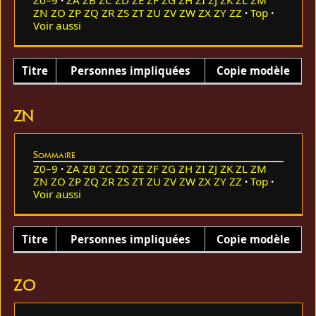
ZN
ZO
ZP
ZQ
ZR
ZS
ZT
ZU
ZV
ZW
ZX
ZY
ZZ
Top
Voir aussi
Titre
Personnes impliquées
Copie modèle
ZN
Sommaire
Z0–9
ZA
ZB
ZC
ZD
ZE
ZF
ZG
ZH
ZI
ZJ
ZK
ZL
ZM
ZN
ZO
ZP
ZQ
ZR
ZS
ZT
ZU
ZV
ZW
ZX
ZY
ZZ
Top
Voir aussi
Titre
Personnes impliquées
Copie modèle
ZO