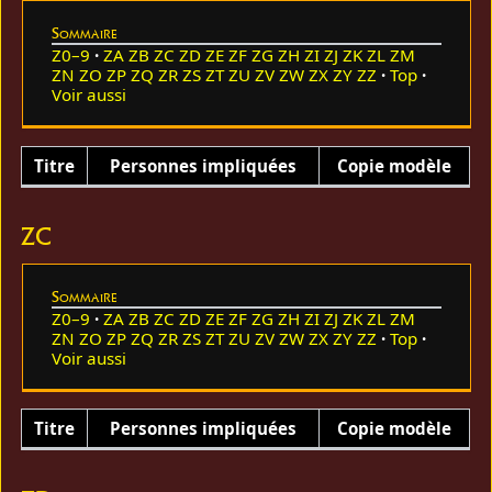
Sommaire
Z0–9
ZA
ZB
ZC
ZD
ZE
ZF
ZG
ZH
ZI
ZJ
ZK
ZL
ZM
ZN
ZO
ZP
ZQ
ZR
ZS
ZT
ZU
ZV
ZW
ZX
ZY
ZZ
Top
Voir aussi
Titre
Personnes impliquées
Copie modèle
ZC
Sommaire
Z0–9
ZA
ZB
ZC
ZD
ZE
ZF
ZG
ZH
ZI
ZJ
ZK
ZL
ZM
ZN
ZO
ZP
ZQ
ZR
ZS
ZT
ZU
ZV
ZW
ZX
ZY
ZZ
Top
Voir aussi
Titre
Personnes impliquées
Copie modèle