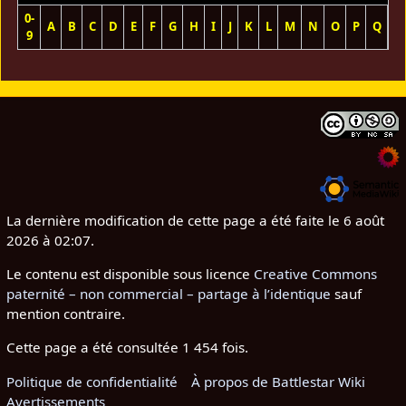
0-
A
B
C
D
E
F
G
H
I
J
K
L
M
N
O
P
Q
R
9
La dernière modification de cette page a été faite le 6 août
2026 à 02:07.
Le contenu est disponible sous licence
Creative Commons
paternité – non commercial – partage à l’identique
sauf
mention contraire.
Cette page a été consultée 1 454 fois.
Politique de confidentialité
À propos de Battlestar Wiki
Avertissements