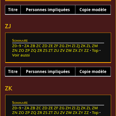
Titre
Personnes impliquées
Copie modèle
ZJ
Sommaire
Z0–9
ZA
ZB
ZC
ZD
ZE
ZF
ZG
ZH
ZI
ZJ
ZK
ZL
ZM
ZN
ZO
ZP
ZQ
ZR
ZS
ZT
ZU
ZV
ZW
ZX
ZY
ZZ
Top
Voir aussi
Titre
Personnes impliquées
Copie modèle
ZK
Sommaire
Z0–9
ZA
ZB
ZC
ZD
ZE
ZF
ZG
ZH
ZI
ZJ
ZK
ZL
ZM
ZN
ZO
ZP
ZQ
ZR
ZS
ZT
ZU
ZV
ZW
ZX
ZY
ZZ
Top