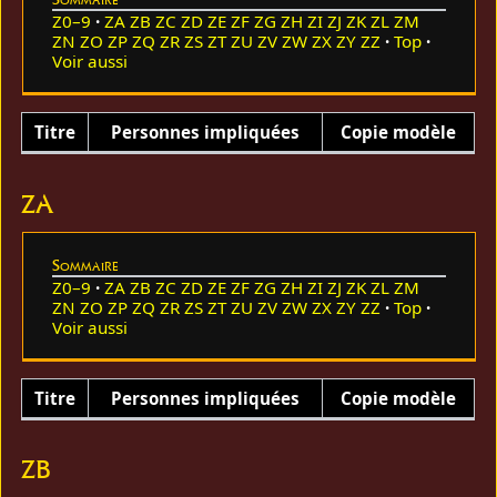
Z0–9
ZA
ZB
ZC
ZD
ZE
ZF
ZG
ZH
ZI
ZJ
ZK
ZL
ZM
ZN
ZO
ZP
ZQ
ZR
ZS
ZT
ZU
ZV
ZW
ZX
ZY
ZZ
Top
Voir aussi
Titre
Personnes impliquées
Copie modèle
ZA
Sommaire
Z0–9
ZA
ZB
ZC
ZD
ZE
ZF
ZG
ZH
ZI
ZJ
ZK
ZL
ZM
ZN
ZO
ZP
ZQ
ZR
ZS
ZT
ZU
ZV
ZW
ZX
ZY
ZZ
Top
Voir aussi
Titre
Personnes impliquées
Copie modèle
ZB