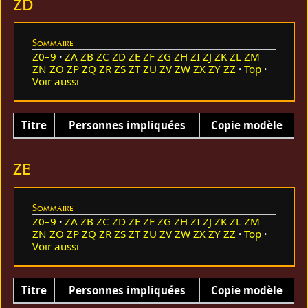
ZD
Sommaire
Z0–9
ZA
ZB
ZC
ZD
ZE
ZF
ZG
ZH
ZI
ZJ
ZK
ZL
ZM
ZN
ZO
ZP
ZQ
ZR
ZS
ZT
ZU
ZV
ZW
ZX
ZY
ZZ
Top
Voir aussi
Titre
Personnes impliquées
Copie modèle
ZE
Sommaire
Z0–9
ZA
ZB
ZC
ZD
ZE
ZF
ZG
ZH
ZI
ZJ
ZK
ZL
ZM
ZN
ZO
ZP
ZQ
ZR
ZS
ZT
ZU
ZV
ZW
ZX
ZY
ZZ
Top
Voir aussi
Titre
Personnes impliquées
Copie modèle