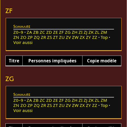
ZF
Sommaire
Z0–9
ZA
ZB
ZC
ZD
ZE
ZF
ZG
ZH
ZI
ZJ
ZK
ZL
ZM
ZN
ZO
ZP
ZQ
ZR
ZS
ZT
ZU
ZV
ZW
ZX
ZY
ZZ
Top
Voir aussi
Titre
Personnes impliquées
Copie modèle
ZG
Sommaire
Z0–9
ZA
ZB
ZC
ZD
ZE
ZF
ZG
ZH
ZI
ZJ
ZK
ZL
ZM
ZN
ZO
ZP
ZQ
ZR
ZS
ZT
ZU
ZV
ZW
ZX
ZY
ZZ
Top
Voir aussi