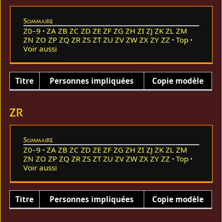
Sommaire
Z0–9
ZA
ZB
ZC
ZD
ZE
ZF
ZG
ZH
ZI
ZJ
ZK
ZL
ZM
ZN
ZO
ZP
ZQ
ZR
ZS
ZT
ZU
ZV
ZW
ZX
ZY
ZZ
Top
Voir aussi
Titre
Personnes impliquées
Copie modèle
ZR
Sommaire
Z0–9
ZA
ZB
ZC
ZD
ZE
ZF
ZG
ZH
ZI
ZJ
ZK
ZL
ZM
ZN
ZO
ZP
ZQ
ZR
ZS
ZT
ZU
ZV
ZW
ZX
ZY
ZZ
Top
Voir aussi
Titre
Personnes impliquées
Copie modèle