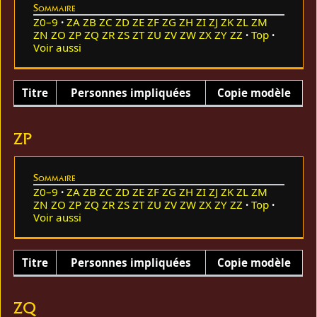
Sommaire
Z0–9
ZA
ZB
ZC
ZD
ZE
ZF
ZG
ZH
ZI
ZJ
ZK
ZL
ZM
ZN
ZO
ZP
ZQ
ZR
ZS
ZT
ZU
ZV
ZW
ZX
ZY
ZZ
Top
Voir aussi
Titre
Personnes impliquées
Copie modèle
ZP
Sommaire
Z0–9
ZA
ZB
ZC
ZD
ZE
ZF
ZG
ZH
ZI
ZJ
ZK
ZL
ZM
ZN
ZO
ZP
ZQ
ZR
ZS
ZT
ZU
ZV
ZW
ZX
ZY
ZZ
Top
Voir aussi
Titre
Personnes impliquées
Copie modèle
ZQ