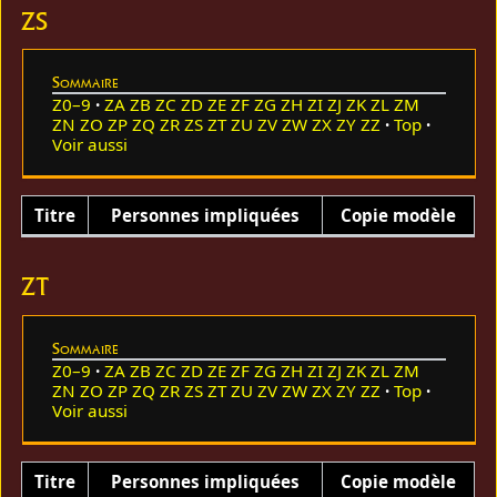
ZS
Sommaire
Z0–9
ZA
ZB
ZC
ZD
ZE
ZF
ZG
ZH
ZI
ZJ
ZK
ZL
ZM
ZN
ZO
ZP
ZQ
ZR
ZS
ZT
ZU
ZV
ZW
ZX
ZY
ZZ
Top
Voir aussi
Titre
Personnes impliquées
Copie modèle
ZT
Sommaire
Z0–9
ZA
ZB
ZC
ZD
ZE
ZF
ZG
ZH
ZI
ZJ
ZK
ZL
ZM
ZN
ZO
ZP
ZQ
ZR
ZS
ZT
ZU
ZV
ZW
ZX
ZY
ZZ
Top
Voir aussi
Titre
Personnes impliquées
Copie modèle