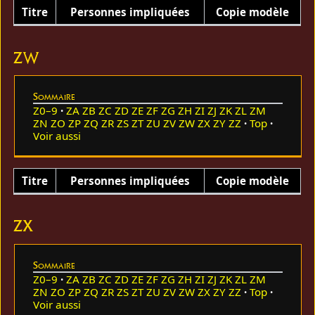
Titre
Personnes impliquées
Copie modèle
ZW
Sommaire
Z0–9
ZA
ZB
ZC
ZD
ZE
ZF
ZG
ZH
ZI
ZJ
ZK
ZL
ZM
ZN
ZO
ZP
ZQ
ZR
ZS
ZT
ZU
ZV
ZW
ZX
ZY
ZZ
Top
Voir aussi
Titre
Personnes impliquées
Copie modèle
ZX
Sommaire
Z0–9
ZA
ZB
ZC
ZD
ZE
ZF
ZG
ZH
ZI
ZJ
ZK
ZL
ZM
ZN
ZO
ZP
ZQ
ZR
ZS
ZT
ZU
ZV
ZW
ZX
ZY
ZZ
Top
Voir aussi