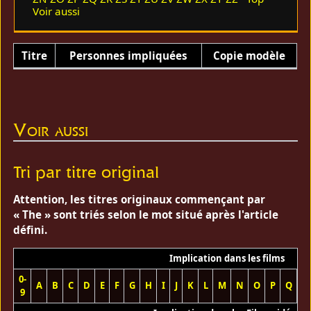
Voir aussi
Titre
Personnes impliquées
Copie modèle
Voir aussi
Tri par titre original
Attention, les titres originaux commençant par
« The » sont triés selon le mot situé après l'article
défini.
Implication dans les films
0-
A
B
C
D
E
F
G
H
I
J
K
L
M
N
O
P
Q
R
9