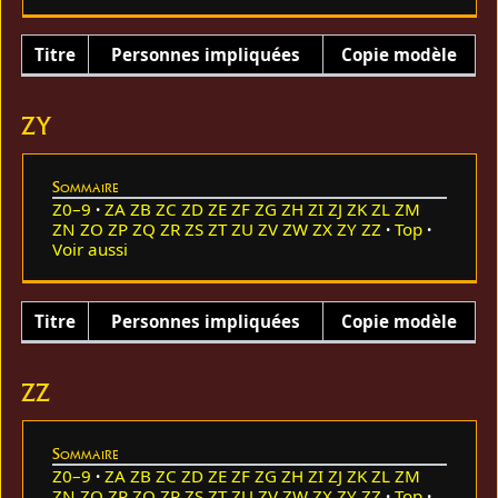
Titre
Personnes impliquées
Copie modèle
ZY
Sommaire
Z0–9
ZA
ZB
ZC
ZD
ZE
ZF
ZG
ZH
ZI
ZJ
ZK
ZL
ZM
ZN
ZO
ZP
ZQ
ZR
ZS
ZT
ZU
ZV
ZW
ZX
ZY
ZZ
Top
Voir aussi
Titre
Personnes impliquées
Copie modèle
ZZ
Sommaire
Z0–9
ZA
ZB
ZC
ZD
ZE
ZF
ZG
ZH
ZI
ZJ
ZK
ZL
ZM
ZN
ZO
ZP
ZQ
ZR
ZS
ZT
ZU
ZV
ZW
ZX
ZY
ZZ
Top