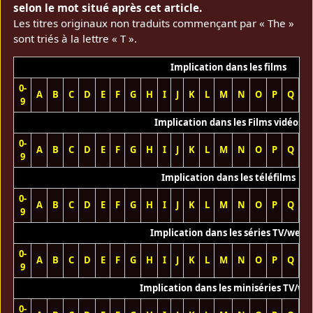
selon le mot situé après cet article.
Les titres originaux non traduits commençant par « The »
sont triés à la lettre « T ».
Implication dans les films
0-
A
B
C
D
E
F
G
H
I
J
K
L
M
N
O
P
Q
R
9
Implication dans les Films vidéos
0-
A
B
C
D
E
F
G
H
I
J
K
L
M
N
O
P
Q
R
9
Implication dans les téléfilms
0-
A
B
C
D
E
F
G
H
I
J
K
L
M
N
O
P
Q
R
9
Implication dans les séries TV/web
0-
A
B
C
D
E
F
G
H
I
J
K
L
M
N
O
P
Q
R
9
Implication dans les miniséries TV/we
0-