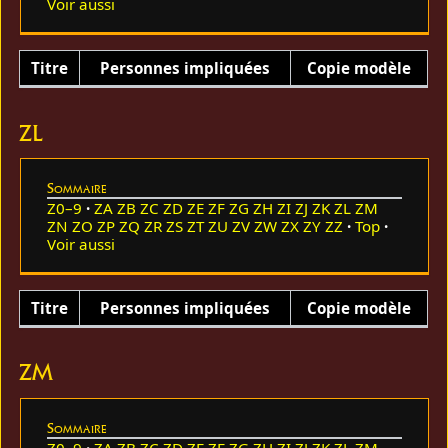
Voir aussi
Titre
Personnes impliquées
Copie modèle
ZL
Sommaire
Z0–9
ZA
ZB
ZC
ZD
ZE
ZF
ZG
ZH
ZI
ZJ
ZK
ZL
ZM
ZN
ZO
ZP
ZQ
ZR
ZS
ZT
ZU
ZV
ZW
ZX
ZY
ZZ
Top
Voir aussi
Titre
Personnes impliquées
Copie modèle
ZM
Sommaire
Z0–9
ZA
ZB
ZC
ZD
ZE
ZF
ZG
ZH
ZI
ZJ
ZK
ZL
ZM