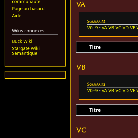
communauté
VA
Page au hasard
Aide
Sommaire
V0–9
VA
VB
VC
VD
VE
Wikis connexes
Buck Wiki
Titre
Stargate Wiki
Sémantique
VB
Sommaire
V0–9
VA
VB
VC
VD
VE
Titre
VC