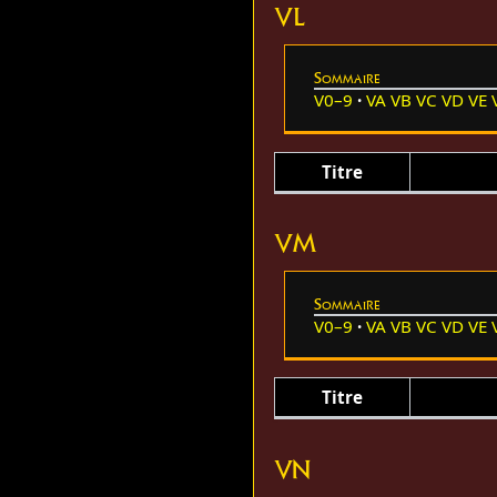
VL
Sommaire
V0–9
VA
VB
VC
VD
VE
Titre
VM
Sommaire
V0–9
VA
VB
VC
VD
VE
Titre
VN