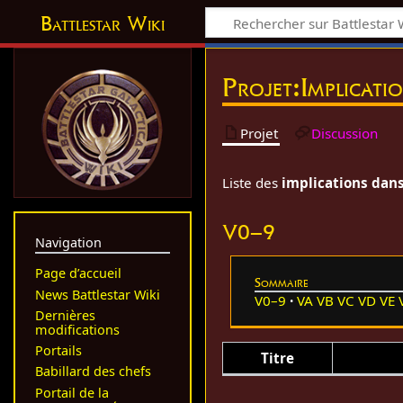
Battlestar Wiki
Projet
:
Implicati
Projet
Discussion
Liste des
implications dans 
V0–9
Navigation
Page d’accueil
Sommaire
News Battlestar Wiki
V0–9
VA
VB
VC
VD
VE
Dernières
modifications
Portails
Titre
Babillard des chefs
Portail de la