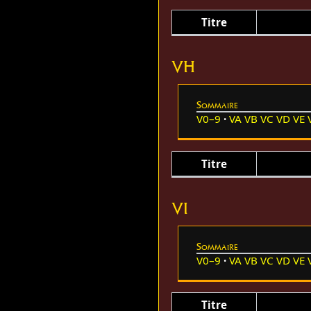
Titre
VH
Sommaire
V0–9
VA
VB
VC
VD
VE
Titre
VI
Sommaire
V0–9
VA
VB
VC
VD
VE
Titre