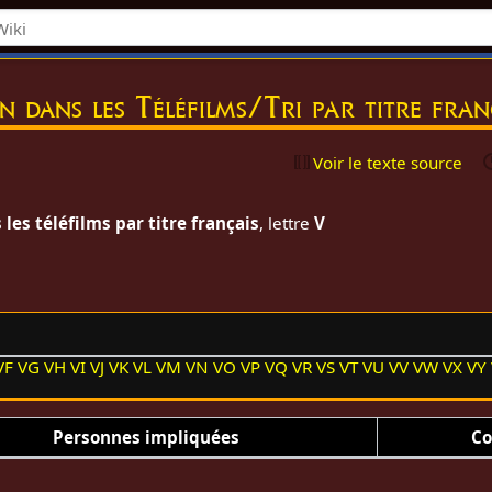
on dans les Téléfilms/Tri par titre fra
Voir le texte source
les téléfilms par titre français
, lettre
V
VF
VG
VH
VI
VJ
VK
VL
VM
VN
VO
VP
VQ
VR
VS
VT
VU
VV
VW
VX
VY
Personnes impliquées
Co