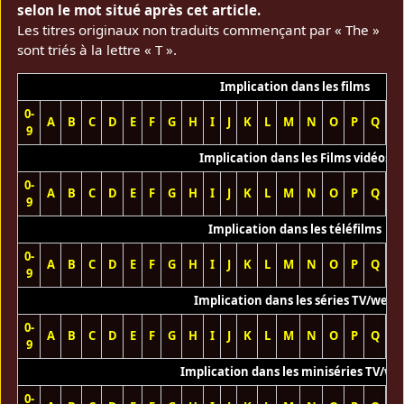
selon le mot situé après cet article.
Les titres originaux non traduits commençant par « The »
sont triés à la lettre « T ».
Implication dans les films
0-
A
B
C
D
E
F
G
H
I
J
K
L
M
N
O
P
Q
R
9
Implication dans les Films vidéos
0-
A
B
C
D
E
F
G
H
I
J
K
L
M
N
O
P
Q
R
9
Implication dans les téléfilms
0-
A
B
C
D
E
F
G
H
I
J
K
L
M
N
O
P
Q
R
9
Implication dans les séries TV/web
0-
A
B
C
D
E
F
G
H
I
J
K
L
M
N
O
P
Q
R
9
Implication dans les miniséries TV/we
0-