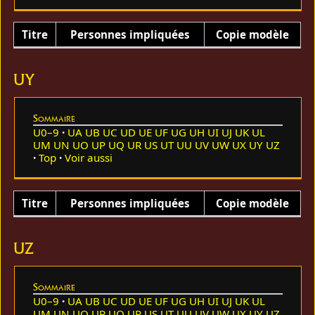
Titre
Personnes impliquées
Copie modèle
UY
Sommaire
U0–9
UA
UB
UC
UD
UE
UF
UG
UH
UI
UJ
UK
UL
UM
UN
UO
UP
UQ
UR
US
UT
UU
UV
UW
UX
UY
UZ
Top
Voir aussi
Titre
Personnes impliquées
Copie modèle
UZ
Sommaire
U0–9
UA
UB
UC
UD
UE
UF
UG
UH
UI
UJ
UK
UL
UM
UN
UO
UP
UQ
UR
US
UT
UU
UV
UW
UX
UY
UZ