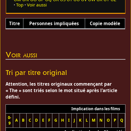
Top
Voir aussi
Titre
Personnes impliquées
Copie modèle
Voir aussi
Tri par titre original
Attention, les titres originaux commençant par
« The » sont triés selon le mot situé après l'article
défini.
Implication dans les films
0-
A
B
C
D
E
F
G
H
I
J
K
L
M
N
O
P
Q
R
9