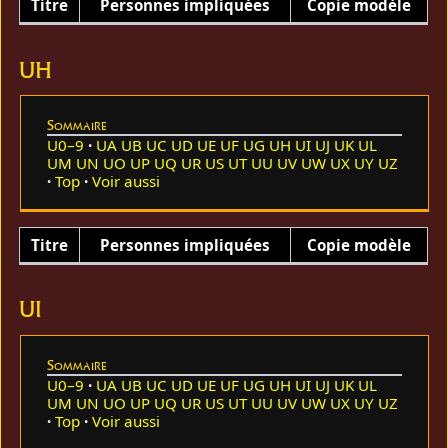
Titre
Personnes impliquées
Copie modèle
UH
Sommaire
U0–9
UA
UB
UC
UD
UE
UF
UG
UH
UI
UJ
UK
UL
UM
UN
UO
UP
UQ
UR
US
UT
UU
UV
UW
UX
UY
UZ
Top
Voir aussi
Titre
Personnes impliquées
Copie modèle
UI
Sommaire
U0–9
UA
UB
UC
UD
UE
UF
UG
UH
UI
UJ
UK
UL
UM
UN
UO
UP
UQ
UR
US
UT
UU
UV
UW
UX
UY
UZ
Top
Voir aussi