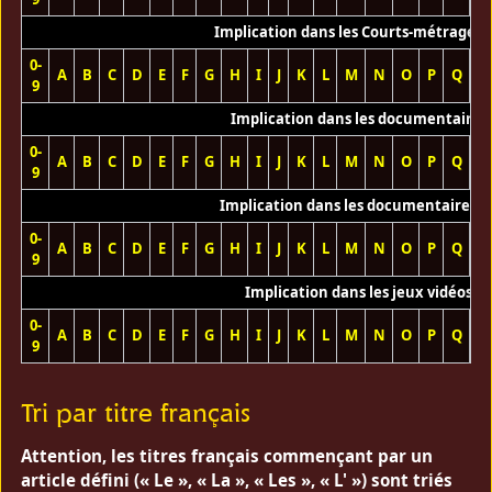
Implication dans les Courts-métrages 
0-
A
B
C
D
E
F
G
H
I
J
K
L
M
N
O
P
Q
R
9
Implication dans les documentaires
0-
A
B
C
D
E
F
G
H
I
J
K
L
M
N
O
P
Q
R
9
Implication dans les documentaires T
0-
A
B
C
D
E
F
G
H
I
J
K
L
M
N
O
P
Q
R
9
Implication dans les jeux vidéos
0-
A
B
C
D
E
F
G
H
I
J
K
L
M
N
O
P
Q
R
9
Tri par titre français
Attention, les titres français commençant par un
article défini (« Le », « La », « Les », « L' ») sont triés