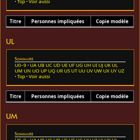
Top
Voir aussi
Titre
Personnes impliquées
Copie modèle
UL
Sommaire
U0–9
UA
UB
UC
UD
UE
UF
UG
UH
UI
UJ
UK
UL
UM
UN
UO
UP
UQ
UR
US
UT
UU
UV
UW
UX
UY
UZ
Top
Voir aussi
Titre
Personnes impliquées
Copie modèle
UM
Sommaire
U0–9
UA
UB
UC
UD
UE
UF
UG
UH
UI
UJ
UK
UL