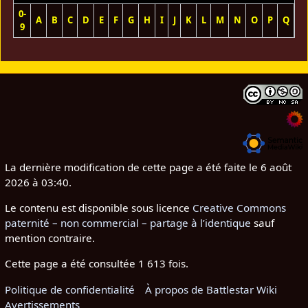
0-
A
B
C
D
E
F
G
H
I
J
K
L
M
N
O
P
Q
R
9
La dernière modification de cette page a été faite le 6 août
2026 à 03:40.
Le contenu est disponible sous licence
Creative Commons
paternité – non commercial – partage à l’identique
sauf
mention contraire.
Cette page a été consultée 1 613 fois.
Politique de confidentialité
À propos de Battlestar Wiki
Avertissements