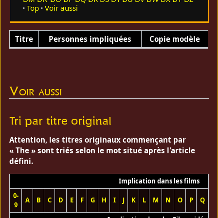
Top
Voir aussi
Titre
Personnes impliquées
Copie modèle
Voir aussi
Tri par titre original
Attention, les titres originaux commençant par
« The » sont triés selon le mot situé après l'article
défini.
Implication dans les films
0-
A
B
C
D
E
F
G
H
I
J
K
L
M
N
O
P
Q
R
9