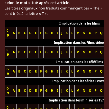
selon le mot situé après cet article.
Les titres originaux non traduits commençant par « The »
sont triés à la lettre « T ».
Implication dans les films
0-
A
B
C
D
E
F
G
H
I
J
K
L
M
N
O
P
Q
R
9
Implication dans les Films vidéos
0-
A
B
C
D
E
F
G
H
I
J
K
L
M
N
O
P
Q
R
9
Implication dans les téléfilms
0-
A
B
C
D
E
F
G
H
I
J
K
L
M
N
O
P
Q
R
9
Implication dans les séries TV/web
0-
A
B
C
D
E
F
G
H
I
J
K
L
M
N
O
P
Q
R
9
Implication dans les miniséries TV/we
0-