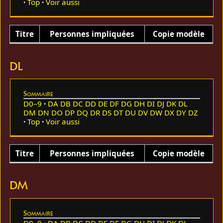
Top
Voir aussi
Titre
Personnes impliquées
Copie modèle
DL
Sommaire
D0–9
DA
DB
DC
DD
DE
DF
DG
DH
DI
DJ
DK
DL
DM
DN
DO
DP
DQ
DR
DS
DT
DU
DV
DW
DX
DY
DZ
Top
Voir aussi
Titre
Personnes impliquées
Copie modèle
DM
Sommaire
D0–9
DA
DB
DC
DD
DE
DF
DG
DH
DI
DJ
DK
DL