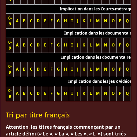
Implication dans les Courts-métrages 
0-
A
B
C
D
E
F
G
H
I
J
K
L
M
N
O
P
Q
R
9
Implication dans les documentaires
0-
A
B
C
D
E
F
G
H
I
J
K
L
M
N
O
P
Q
R
9
Implication dans les documentaires T
0-
A
B
C
D
E
F
G
H
I
J
K
L
M
N
O
P
Q
R
9
Implication dans les jeux vidéos
0-
A
B
C
D
E
F
G
H
I
J
K
L
M
N
O
P
Q
R
9
Tri par titre français
Attention, les titres français commençant par un
article défini (« Le », « La », « Les », « L' ») sont triés