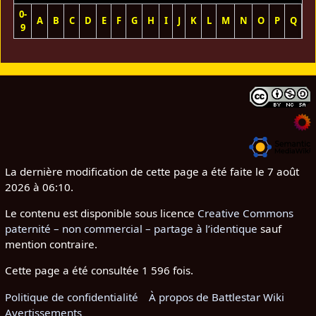
0-
A
B
C
D
E
F
G
H
I
J
K
L
M
N
O
P
Q
R
9
La dernière modification de cette page a été faite le 7 août
2026 à 06:10.
Le contenu est disponible sous licence
Creative Commons
paternité – non commercial – partage à l’identique
sauf
mention contraire.
Cette page a été consultée 1 596 fois.
Politique de confidentialité
À propos de Battlestar Wiki
Avertissements