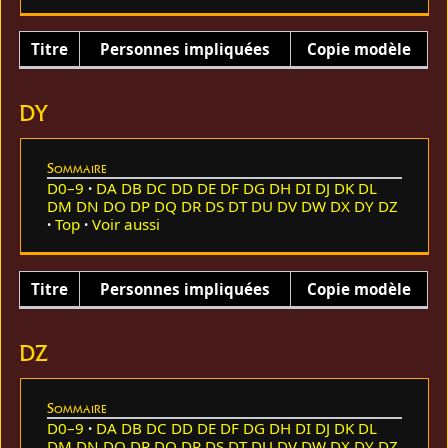
Titre
Personnes impliquées
Copie modèle
DY
Sommaire
D0–9
DA
DB
DC
DD
DE
DF
DG
DH
DI
DJ
DK
DL
DM
DN
DO
DP
DQ
DR
DS
DT
DU
DV
DW
DX
DY
DZ
Top
Voir aussi
Titre
Personnes impliquées
Copie modèle
DZ
Sommaire
D0–9
DA
DB
DC
DD
DE
DF
DG
DH
DI
DJ
DK
DL
DM
DN
DO
DP
DQ
DR
DS
DT
DU
DV
DW
DX
DY
DZ