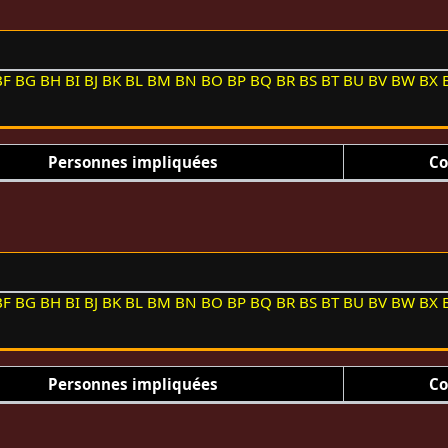
BF
BG
BH
BI
BJ
BK
BL
BM
BN
BO
BP
BQ
BR
BS
BT
BU
BV
BW
BX
Personnes impliquées
Co
BF
BG
BH
BI
BJ
BK
BL
BM
BN
BO
BP
BQ
BR
BS
BT
BU
BV
BW
BX
Personnes impliquées
Co