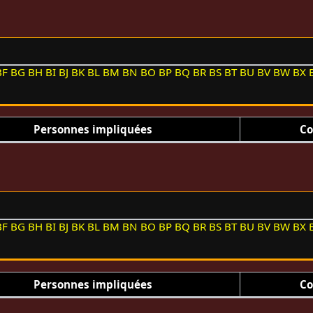
BF
BG
BH
BI
BJ
BK
BL
BM
BN
BO
BP
BQ
BR
BS
BT
BU
BV
BW
BX
Personnes impliquées
Co
BF
BG
BH
BI
BJ
BK
BL
BM
BN
BO
BP
BQ
BR
BS
BT
BU
BV
BW
BX
Personnes impliquées
Co