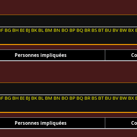
BF
BG
BH
BI
BJ
BK
BL
BM
BN
BO
BP
BQ
BR
BS
BT
BU
BV
BW
BX
Personnes impliquées
Co
BF
BG
BH
BI
BJ
BK
BL
BM
BN
BO
BP
BQ
BR
BS
BT
BU
BV
BW
BX
Personnes impliquées
Co