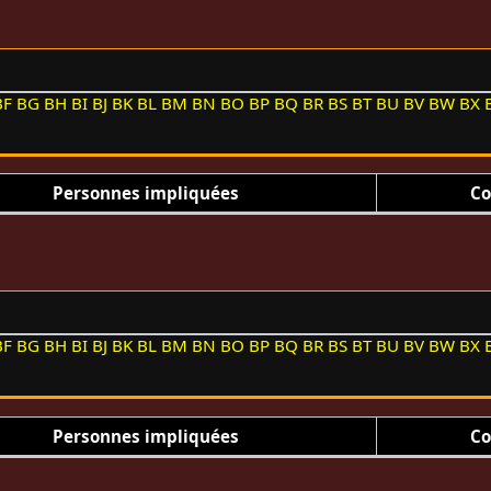
BF
BG
BH
BI
BJ
BK
BL
BM
BN
BO
BP
BQ
BR
BS
BT
BU
BV
BW
BX
Personnes impliquées
Co
BF
BG
BH
BI
BJ
BK
BL
BM
BN
BO
BP
BQ
BR
BS
BT
BU
BV
BW
BX
Personnes impliquées
Co