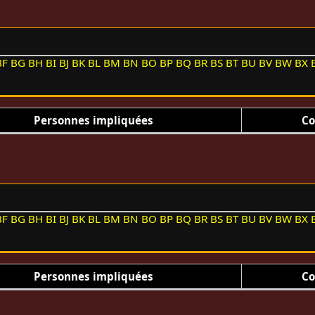
BF
BG
BH
BI
BJ
BK
BL
BM
BN
BO
BP
BQ
BR
BS
BT
BU
BV
BW
BX
Personnes impliquées
Co
BF
BG
BH
BI
BJ
BK
BL
BM
BN
BO
BP
BQ
BR
BS
BT
BU
BV
BW
BX
Personnes impliquées
Co