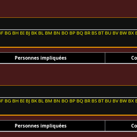
BF
BG
BH
BI
BJ
BK
BL
BM
BN
BO
BP
BQ
BR
BS
BT
BU
BV
BW
BX
Personnes impliquées
Co
BF
BG
BH
BI
BJ
BK
BL
BM
BN
BO
BP
BQ
BR
BS
BT
BU
BV
BW
BX
Personnes impliquées
Co