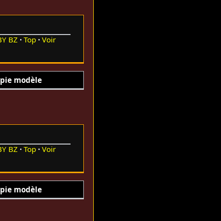
BY
BZ
Top
Voir
pie modèle
BY
BZ
Top
Voir
pie modèle