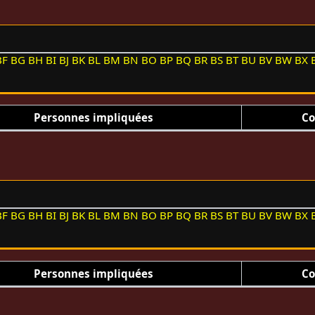
BF
BG
BH
BI
BJ
BK
BL
BM
BN
BO
BP
BQ
BR
BS
BT
BU
BV
BW
BX
Personnes impliquées
Co
BF
BG
BH
BI
BJ
BK
BL
BM
BN
BO
BP
BQ
BR
BS
BT
BU
BV
BW
BX
Personnes impliquées
Co