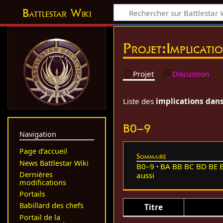
Battlestar Wiki
Projet
:
Implicati
Projet
Discussion
Liste des
implications dans
B0–9
Navigation
Page d’accueil
Sommaire
News Battlestar Wiki
B0–9
BA
BB
BC
BD
BE
Dernières
aussi
modifications
Portails
Babillard des chefs
Titre
Portail de la