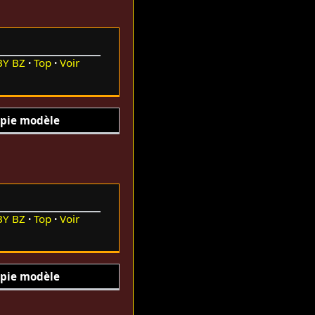
BY
BZ
Top
Voir
pie modèle
BY
BZ
Top
Voir
pie modèle