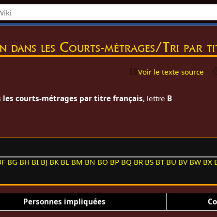
on dans les Courts-métrages/Tri par t
Voir le texte source
 les courts-métrages par titre français
, lettre
B
BF
BG
BH
BI
BJ
BK
BL
BM
BN
BO
BP
BQ
BR
BS
BT
BU
BV
BW
BX
Personnes impliquées
Co