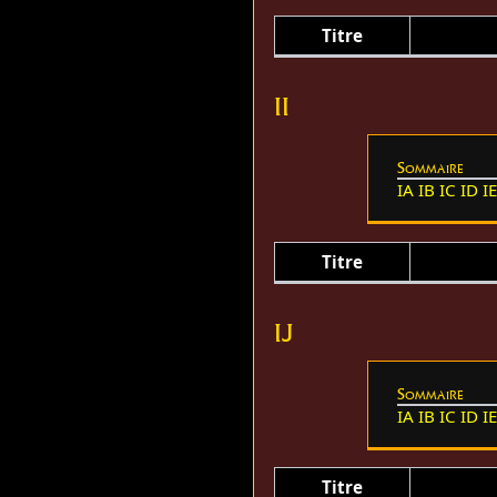
Titre
II
Sommaire
IA
IB
IC
ID
I
Titre
IJ
Sommaire
IA
IB
IC
ID
I
Titre