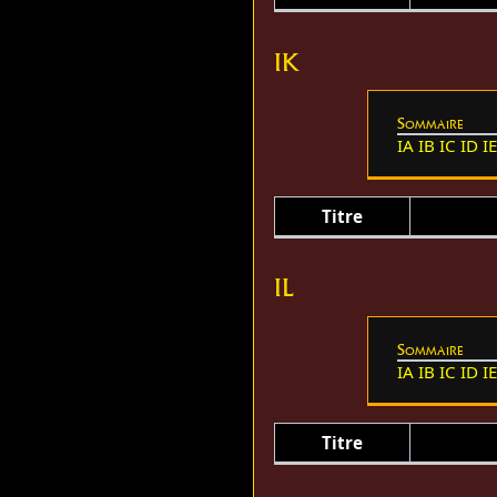
IK
Sommaire
IA
IB
IC
ID
I
Titre
IL
Sommaire
IA
IB
IC
ID
I
Titre