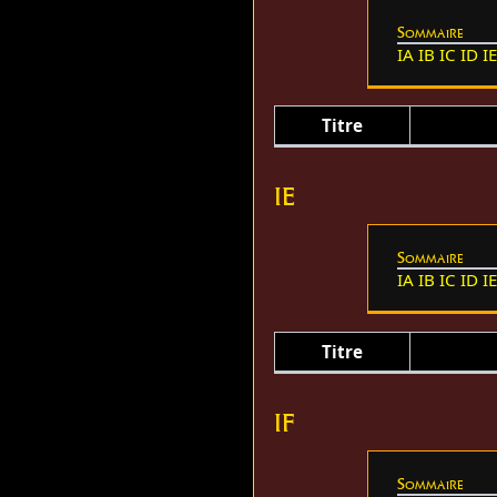
Sommaire
IA
IB
IC
ID
I
Titre
IE
Sommaire
IA
IB
IC
ID
I
Titre
IF
Sommaire