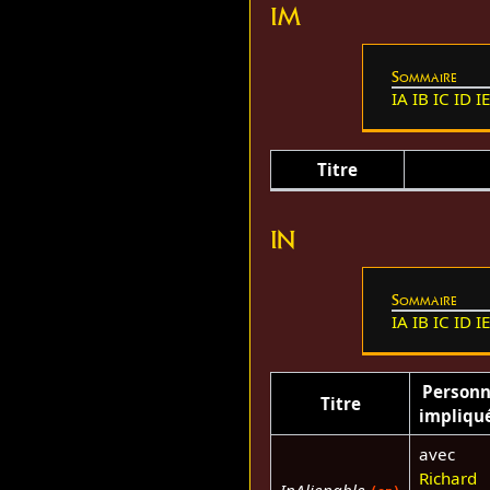
IM
Sommaire
IA
IB
IC
ID
I
Titre
IN
Sommaire
IA
IB
IC
ID
I
Person
Titre
impliqu
avec
Richard