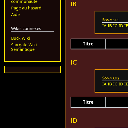
communauté
IB
Page au hasard
Aide
Sommaire
IA
IB
IC
ID
I
Wikis connexes
Buck Wiki
Titre
Stargate Wiki
Sémantique
IC
Sommaire
IA
IB
IC
ID
I
Titre
ID