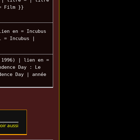
 | titre = | titre
= Film }}
lien en = Incubus
l = Incubus |
 1996) | lien en =
ndence Day : Le
dence Day | année
oir aussi