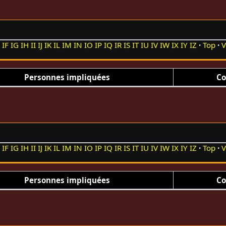
E
IF
IG
IH
II
IJ
IK
IL
IM
IN
IO
IP
IQ
IR
IS
IT
IU
IV
IW
IX
IY
IZ
Top
V
Personnes impliquées
Co
E
IF
IG
IH
II
IJ
IK
IL
IM
IN
IO
IP
IQ
IR
IS
IT
IU
IV
IW
IX
IY
IZ
Top
V
Personnes impliquées
Co