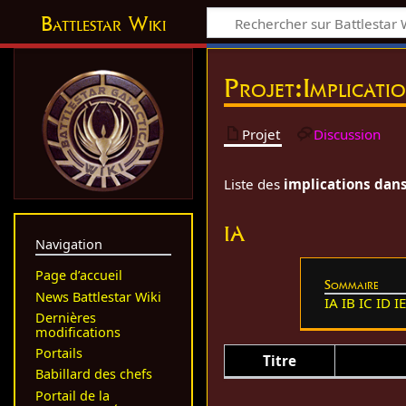
Battlestar Wiki
Projet
:
Implicati
Projet
Discussion
Liste des
implications dans 
IA
Navigation
Page d’accueil
Sommaire
News Battlestar Wiki
IA
IB
IC
ID
I
Dernières
modifications
Portails
Titre
Babillard des chefs
Portail de la