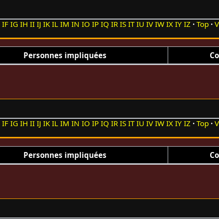
E
IF
IG
IH
II
IJ
IK
IL
IM
IN
IO
IP
IQ
IR
IS
IT
IU
IV
IW
IX
IY
IZ
Top
V
Personnes impliquées
Co
E
IF
IG
IH
II
IJ
IK
IL
IM
IN
IO
IP
IQ
IR
IS
IT
IU
IV
IW
IX
IY
IZ
Top
V
Personnes impliquées
Co