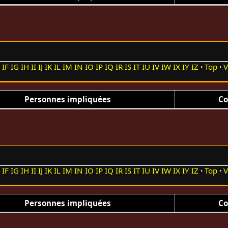
E
IF
IG
IH
II
IJ
IK
IL
IM
IN
IO
IP
IQ
IR
IS
IT
IU
IV
IW
IX
IY
IZ
Top
V
Personnes impliquées
Co
E
IF
IG
IH
II
IJ
IK
IL
IM
IN
IO
IP
IQ
IR
IS
IT
IU
IV
IW
IX
IY
IZ
Top
V
Personnes impliquées
Co