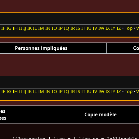
E
IF
IG
IH
II
IJ
IK
IL
IM
IN
IO
IP
IQ
IR
IS
IT
IU
IV
IW
IX
IY
IZ
Top
V
Personnes impliquées
Co
E
IF
IG
IH
II
IJ
IK
IL
IM
IN
IO
IP
IQ
IR
IS
IT
IU
IV
IW
IX
IY
IZ
Top
V
nes
Copie modèle
ées