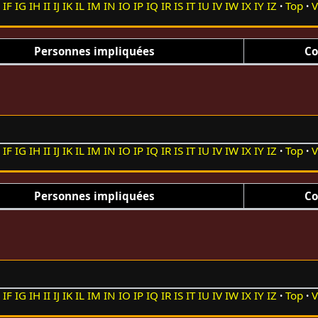
E
IF
IG
IH
II
IJ
IK
IL
IM
IN
IO
IP
IQ
IR
IS
IT
IU
IV
IW
IX
IY
IZ
Top
V
Personnes impliquées
Co
E
IF
IG
IH
II
IJ
IK
IL
IM
IN
IO
IP
IQ
IR
IS
IT
IU
IV
IW
IX
IY
IZ
Top
V
Personnes impliquées
Co
E
IF
IG
IH
II
IJ
IK
IL
IM
IN
IO
IP
IQ
IR
IS
IT
IU
IV
IW
IX
IY
IZ
Top
V