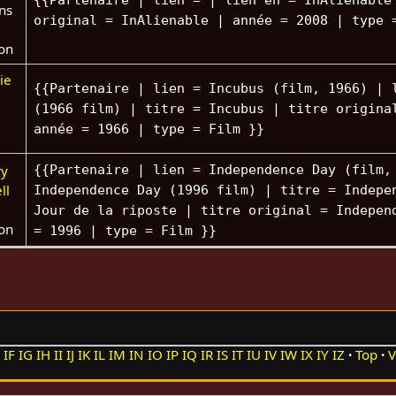
{{Partenaire | lien = | lien en = InAlienable
ns
original = InAlienable | année = 2008 | type 
ion
ie
{{Partenaire | lien = Incubus (film, 1966) | 
(1966 film) | titre = Incubus | titre origina
année = 1966 | type = Film }}
y
{{Partenaire | lien = Independence Day (film,
ll
Independence Day (1996 film) | titre = Indepe
Jour de la riposte | titre original = Indepen
ion
= 1996 | type = Film }}
E
IF
IG
IH
II
IJ
IK
IL
IM
IN
IO
IP
IQ
IR
IS
IT
IU
IV
IW
IX
IY
IZ
Top
V