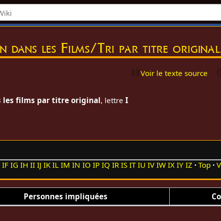
on dans les Films/Tri par titre original
Voir le texte source
les films par titre original
, lettre
I
E
IF
IG
IH
II
IJ
IK
IL
IM
IN
IO
IP
IQ
IR
IS
IT
IU
IV
IW
IX
IY
IZ
Top
V
Personnes impliquées
Co