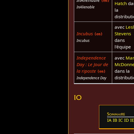
InAlienable
(en)
Hatch
da
InAlienable
la
distribut
avec
Lesl
Incubus
Stevens
(en)
dans
Incubus
l'équipe
Independence
avec
Mar
Day : Le Jour de
McDonne
la riposte
dans la
(en)
distribut
Independence Day
IO
Sommaire
IA
IB
IC
ID
I