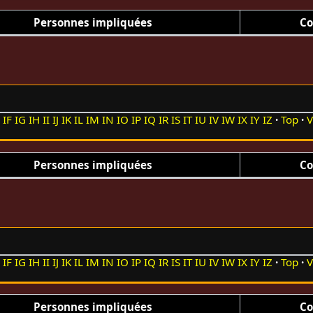
Personnes impliquées
Co
E
IF
IG
IH
II
IJ
IK
IL
IM
IN
IO
IP
IQ
IR
IS
IT
IU
IV
IW
IX
IY
IZ
Top
V
Personnes impliquées
Co
E
IF
IG
IH
II
IJ
IK
IL
IM
IN
IO
IP
IQ
IR
IS
IT
IU
IV
IW
IX
IY
IZ
Top
V
Personnes impliquées
Co