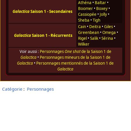
Athéna
•
Baltar
•
Boomer
•
Boxey
•
Galactica
Saison 1 - Secondaires
Cassiopée
•
Jolly
•
Sheba
•
Tigh
Cain
•
Deitra
•
Giles
•
Greenbean
•
Omega
•
Galactica
Saison 1 - Récurrents
Rigel
•
Salik
•
Sérina
•
Wilker
Voir aussi :
Personnages
One shot
de la Saison 1 de
Galactica
•
Personnages mineurs de la Saison 1 de
Galactica
•
Personnages mentionnés de la Saison 1 de
Galactica
Catégorie
:
Personnages