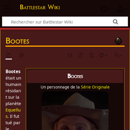
Battlestar Wiki
Bootes
Bootes
Bootes
était un
humain
Un personnage de la
Série Originale
résidan
t sur la
planète
Equellu
s
. Il fut
tué par
le