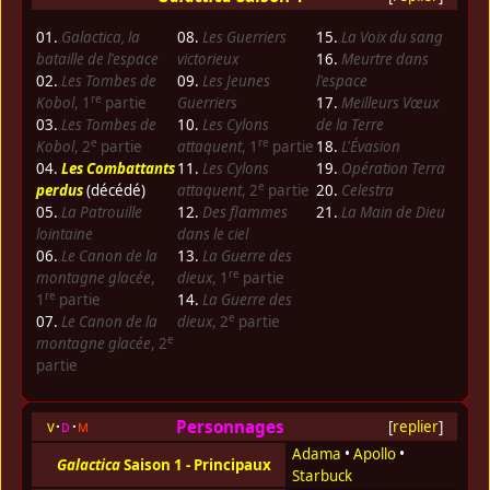
01.
Galactica, la
08.
Les Guerriers
15.
La Voix du sang
bataille de l'espace
victorieux
16.
Meurtre dans
02.
Les Tombes de
09.
Les Jeunes
l'espace
re
Kobol
, 1
partie
Guerriers
17.
Meilleurs Vœux
03.
Les Tombes de
10.
Les Cylons
de la Terre
e
re
Kobol
, 2
partie
attaquent
, 1
partie
18.
L'Évasion
04.
Les Combattants
11.
Les Cylons
19.
Opération Terra
e
perdus
(décédé)
attaquent
, 2
partie
20.
Celestra
05.
La Patrouille
12.
Des flammes
21.
La Main de Dieu
lointaine
dans le ciel
06.
Le Canon de la
13.
La Guerre des
re
montagne glacée
,
dieux
, 1
partie
re
1
partie
14.
La Guerre des
e
07.
Le Canon de la
dieux
, 2
partie
e
montagne glacée
, 2
partie
Personnages
v
d
m
[
replier
]
Adama
•
Apollo
•
Galactica
Saison 1 - Principaux
Starbuck