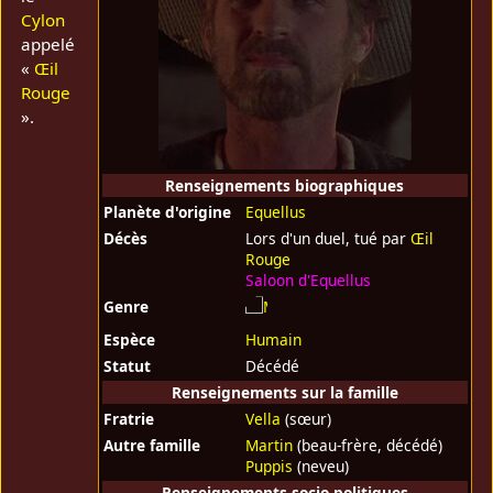
Cylon
appelé
«
Œil
Rouge
».
Renseignements biographiques
Planète d'origine
Equellus
Décès
Lors d'un duel, tué par
Œil
Rouge
Saloon d'Equellus
Genre
Espèce
Humain
Statut
Décédé
Renseignements sur la famille
Fratrie
Vella
(sœur)
Autre famille
Martin
(beau-frère, décédé)
Puppis
(neveu)
Renseignements socio-politiques