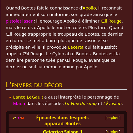
Quand Bootes fait la connaissance d'
Apollo
, il reconnait
immédiatement son uniforme, son grade ainsi que le
pistolet laser
; il encourage Apollo à éliminer
Œil Rouge
,
mais le refus d'Apollo le met en colère. Plus tard, Quand
Œil Rouge s'approprie le troupeau de Bootes, ce dernier
en fureur se met à boire plus que de raison et se
précipite en ville. Il provoque
Lacerta
qui fait aussitôt
appel à Œil Rouge. Le Cylon abat Bootes. Bootes est la
dernière personne tuée par Œil Rouge, avant que ce
dernier ne soit lui-même éliminé par Apollo.
L'envers du décor
Lance LeGault
a aussi interprété le personnage de
Maga
dans les épisodes
La Voix du sang
et
L'Évasion
.
Épisodes dans lesquels
v
d
m
[
replier
]
apparait Bootes
Galactica
Saison 1
[
replier
]