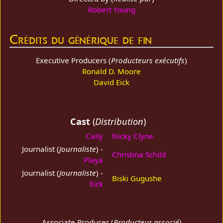
Robert Young
Crédits du générique de fin
Executive Producers (
Producteurs exécutifs
)
Ronald D. Moore
David Eick
Cast
(
Distribution
)
Cally
Nicky Clyne
Journalist (
Journaliste
) -
Christina Schild
Playa
Journalist (
Journaliste
) -
Biski Gugushe
Eick
Associate Producer (
Producteur associé
)