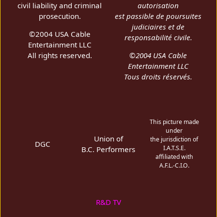
civil liability and criminal
autorisation
prosecution.
est passible de poursuites
judiciaires et de
©2004 USA Cable
responsabilité civile.
Entertainment LLC
All rights reserved.
©2004 USA Cable
Entertainment LLC
Tous droits réservés.
This picture made
under
Union of
the jurisdiction of
DGC
I.A.T.S.E.
B.C. Performers
affiliated with
A.F.L.-C.I.O.
R&D TV