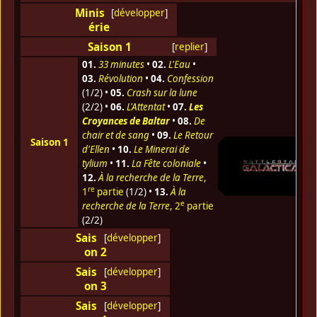
Minis
[
développer
]
érie
Saison 1
[
replier
]
01.
33 minutes
•
02.
L'Eau
•
03.
Révolution
•
04.
Confession
(1/2) •
05.
Crash sur la lune
(2/2) •
06.
L'Attentat
•
07.
Les
Croyances de Baltar
•
08.
De
chair et de sang
•
09.
Le Retour
Saison 1
d'Ellen
•
10.
Le Minerai de
tylium
•
11.
La Fête coloniale
•
12.
À la recherche de la Terre
,
re
1
partie
(1/2) •
13.
À la
e
recherche de la Terre
, 2
partie
(2/2)
Sais
[
développer
]
on 2
Sais
[
développer
]
on 3
Sais
[
développer
]