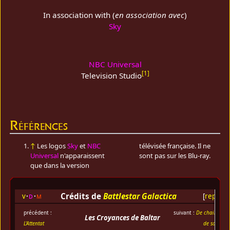
In association with (
en association avec
)
Sky
NBC Universal
[
1
]
Television Studio
Références
↑
Les logos
Sky
et
NBC
télévisée française. Il ne
Universal
n'apparaissent
sont pas sur les Blu-ray.
que dans la version
Crédits de
Battlestar Galactica
v
d
m
[
replier
]
précédent :
suivant :
De chair et
Les Croyances de Baltar
L'Attentat
de sang