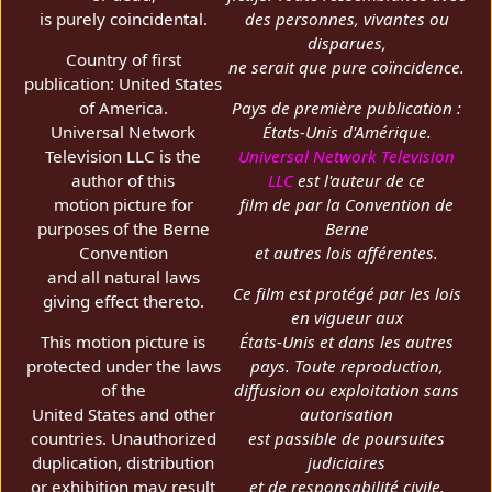
is purely coincidental.
des personnes, vivantes ou
disparues,
Country of first
ne serait que pure coïncidence.
publication: United States
of America.
Pays de première publication :
Universal Network
États-Unis d'Amérique.
Television LLC is the
Universal Network Television
author of this
LLC
est l'auteur de ce
motion picture for
film de par la Convention de
purposes of the Berne
Berne
Convention
et autres lois afférentes.
and all natural laws
Ce film est protégé par les lois
giving effect thereto.
en vigueur aux
This motion picture is
États-Unis et dans les autres
protected under the laws
pays. Toute reproduction,
of the
diffusion ou exploitation sans
United States and other
autorisation
countries. Unauthorized
est passible de poursuites
duplication, distribution
judiciaires
or exhibition may result
et de responsabilité civile.