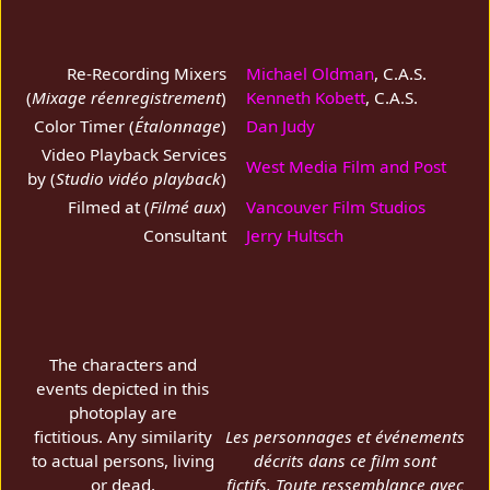
Re-Recording Mixers
Michael Oldman
, C.A.S.
(
Mixage réenregistrement
)
Kenneth Kobett
, C.A.S.
Color Timer (
Étalonnage
)
Dan Judy
Video Playback Services
West Media Film and Post
by (
Studio vidéo playback
)
Filmed at (
Filmé aux
)
Vancouver Film Studios
Consultant
Jerry Hultsch
The characters and
events depicted in this
photoplay are
fictitious. Any similarity
Les personnages et événements
to actual persons, living
décrits dans ce film sont
or dead,
fictifs. Toute ressemblance avec