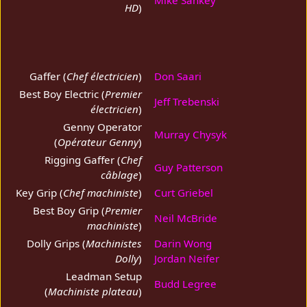
Mike Sankey
HD
)
Gaffer (
Chef électricien
)
Don Saari
Best Boy Electric (
Premier
Jeff Trebenski
électricien
)
Genny Operator
Murray Chysyk
(
Opérateur Genny
)
Rigging Gaffer (
Chef
Guy Patterson
câblage
)
Key Grip (
Chef machiniste
)
Curt Griebel
Best Boy Grip (
Premier
Neil McBride
machiniste
)
Dolly Grips (
Machinistes
Darin Wong
Dolly
)
Jordan Neifer
Leadman Setup
Budd Legree
(
Machiniste plateau
)