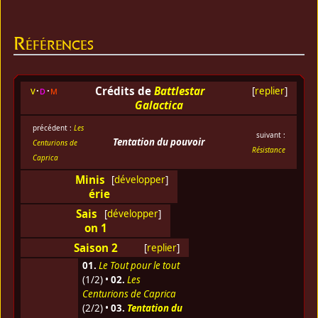
Références
Crédits de
Battlestar
v
d
m
[
replier
]
Galactica
précédent :
Les
suivant :
Tentation du pouvoir
Centurions de
Résistance
Caprica
Minis
[
développer
]
érie
Sais
[
développer
]
on 1
Saison 2
[
replier
]
01.
Le Tout pour le tout
(1/2) •
02.
Les
Centurions de Caprica
(2/2) •
03.
Tentation du