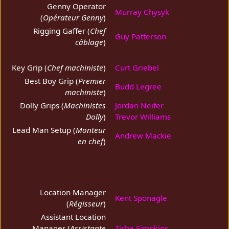
Genny Operator
Murray Chysyk
(
Opérateur Genny
)
Rigging Gaffer (
Chef
Guy Patterson
câblage
)
Key Grip (
Chef machiniste
)
Curt Griebel
Best Boy Grip (
Premier
Budd Legree
machiniste
)
Dolly Grips (
Machinistes
Jordan Neifer
Dolly
)
Trevor Williams
Lead Man Setup (
Monteur
Andrew Mackie
en chef
)
Location Manager
Kent Sponagle
(
Régisseur
)
Assistant Location
Manager (
Assistante
Tisha Simpkins