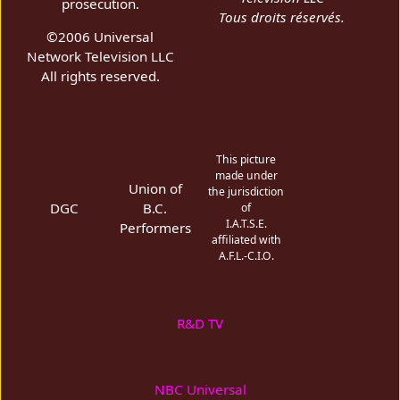
prosecution.
Tous droits réservés.
©2006 Universal
Network Television LLC
All rights reserved.
This picture
made under
Union of
the jurisdiction
DGC
B.C.
of
I.A.T.S.E.
Performers
affiliated with
A.F.L.-C.I.O.
R&D TV
NBC Universal