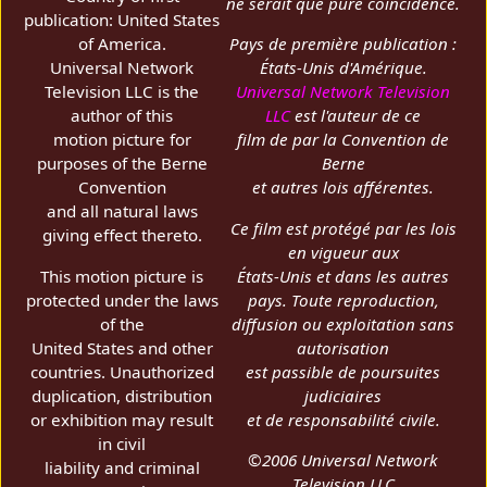
ne serait que pure coïncidence.
publication: United States
of America.
Pays de première publication :
Universal Network
États-Unis d'Amérique.
Television LLC is the
Universal Network Television
author of this
LLC
est l'auteur de ce
motion picture for
film de par la Convention de
purposes of the Berne
Berne
Convention
et autres lois afférentes.
and all natural laws
Ce film est protégé par les lois
giving effect thereto.
en vigueur aux
This motion picture is
États-Unis et dans les autres
protected under the laws
pays. Toute reproduction,
of the
diffusion ou exploitation sans
United States and other
autorisation
countries. Unauthorized
est passible de poursuites
duplication, distribution
judiciaires
or exhibition may result
et de responsabilité civile.
in civil
©2006 Universal Network
liability and criminal
Television LLC