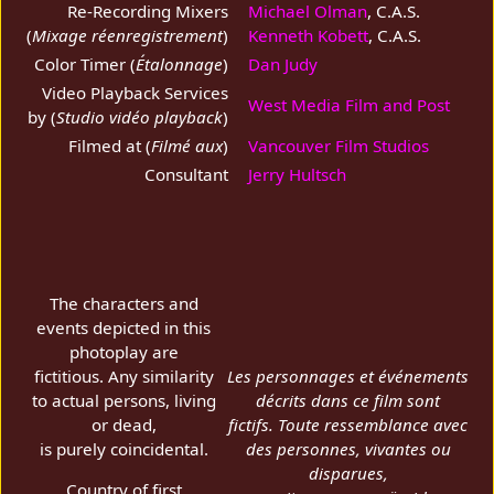
Re-Recording Mixers
Michael Olman
, C.A.S.
(
Mixage réenregistrement
)
Kenneth Kobett
, C.A.S.
Color Timer (
Étalonnage
)
Dan Judy
Video Playback Services
West Media Film and Post
by (
Studio vidéo playback
)
Filmed at (
Filmé aux
)
Vancouver Film Studios
Consultant
Jerry Hultsch
The characters and
events depicted in this
photoplay are
fictitious. Any similarity
Les personnages et événements
to actual persons, living
décrits dans ce film sont
or dead,
fictifs. Toute ressemblance avec
is purely coincidental.
des personnes, vivantes ou
disparues,
Country of first