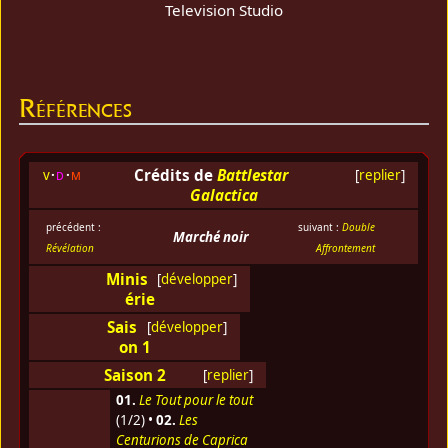
Television Studio
Références
Crédits de
Battlestar
v
d
m
[
replier
]
Galactica
précédent :
suivant :
Double
Marché noir
Révélation
Affrontement
Minis
[
développer
]
érie
Sais
[
développer
]
on 1
Saison 2
[
replier
]
01.
Le Tout pour le tout
(1/2) •
02.
Les
Centurions de Caprica