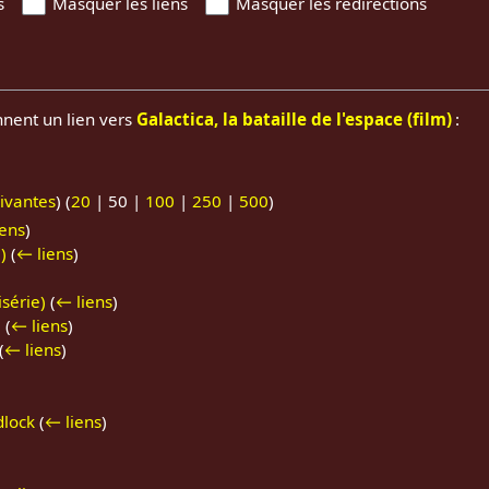
s
Masquer les liens
Masquer les redirections
nnent un lien vers
Galactica, la bataille de l'espace (film)
:
ivantes
) (
20
|
50
|
100
|
250
|
500
)
iens
)
)
(
← liens
)
isérie)
(
← liens
)
)
(
← liens
)
(
← liens
)
dlock
(
← liens
)