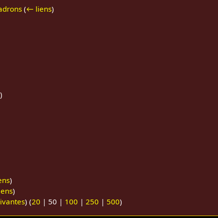
uadrons
(
← liens
)
)
ens
)
iens
)
ivantes
) (
20
|
50
|
100
|
250
|
500
)