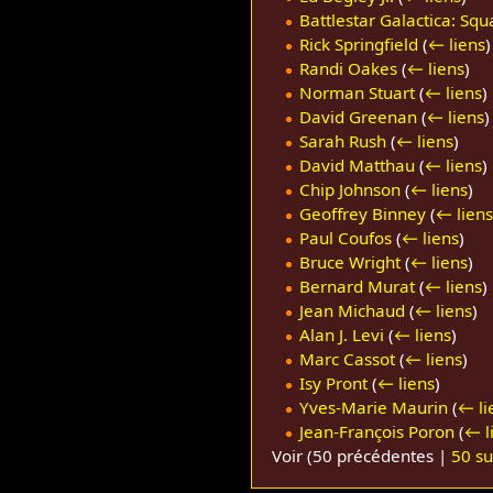
Battlestar Galactica: Sq
Rick Springfield
(
← liens
)
Randi Oakes
(
← liens
)
Norman Stuart
(
← liens
)
David Greenan
(
← liens
)
Sarah Rush
(
← liens
)
David Matthau
(
← liens
)
Chip Johnson
(
← liens
)
Geoffrey Binney
(
← liens
Paul Coufos
(
← liens
)
Bruce Wright
(
← liens
)
Bernard Murat
(
← liens
)
Jean Michaud
(
← liens
)
Alan J. Levi
(
← liens
)
Marc Cassot
(
← liens
)
Isy Pront
(
← liens
)
Yves-Marie Maurin
(
← li
Jean-François Poron
(
← l
Voir (
50 précédentes
|
50 su