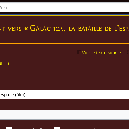
t vers « Galactica, la bataille de l'es
Voir le texte source
(film)