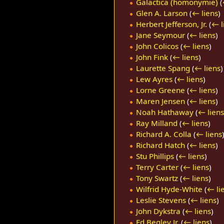
Galactica (homonymie)
(
Glen A. Larson
(
← liens
)
Herbert Jefferson, Jr.
(
← l
Jane Seymour
(
← liens
)
John Colicos
(
← liens
)
John Fink
(
← liens
)
Laurette Spang
(
← liens
)
Lew Ayres
(
← liens
)
Lorne Greene
(
← liens
)
Maren Jensen
(
← liens
)
Noah Hathaway
(
← liens
Ray Milland
(
← liens
)
Richard A. Colla
(
← liens
Richard Hatch
(
← liens
)
Stu Phillips
(
← liens
)
Terry Carter
(
← liens
)
Tony Swartz
(
← liens
)
Wilfrid Hyde-White
(
← li
Leslie Stevens
(
← liens
)
John Dykstra
(
← liens
)
Ed Begley Jr.
(
← liens
)