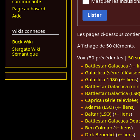
Masquer les inclusion
communauté
Page au hasard
Lister
Aide
Wikis connexes
Les pages ci-dessous contie
Buck Wiki
Affichage de 50 éléments.
Stargate Wiki
Sémantique
Voir (
50 précédentes
|
50 su
Battlestar Galactica
(
← l
Galactica (série télévisée
Galactica 1980
(
← liens
)
Battlestar Galactica (min
Battlestar Galactica (LSR
Caprica (série télévisée)
Adama (LSO)
(
← liens
)
Baltar (LSO)
(
← liens
)
Battlestar Galactica Dea
Ben Colman
(
← liens
)
Dirk Benedict
(
← liens
)