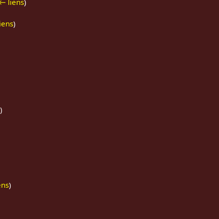
← liens
)
iens
)
)
)
ens
)