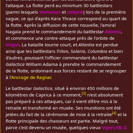
l'attaque. La flotte perd au minimum 30 battlestars
(parmi lesquels
Yashuman
et
Valkyrie
) lors de la première
vague, ce qui d'après Kara Thrace correspond au quart de
la flotte. Après la diffusion de cette nouvelle, l'amiral
Nagala prend le commandement du battlestar
Atlantia
,
et commence une contre-attaque près de l'orbite de
Virgon
. La bataille tourne court, et
Atlantia
est perdue
ainsi que les battlestars
Triton
,
Solaria
,
Columbia
et bien
d'autres, poussant l'officier commandant du battlestar
Galactica
William Adama à prendre le commandement
de la flotte, ordonnant aux forces restant de se regrouper
à l'
Ancrage de Ragnar
.
Le battlestar
Galactica
, situé à environ 450 millions de
[
3
]
kilomètres de Caprica à ce moment,
n'est absolument
pas préparé à ces attaques, car il vient d'être mis à la
retraite et transformé en musée. Ses munitions ont été
[
4
]
jetées du fait de la cérémonie de mise à la retraite
et la
flotte principale des chasseurs est partie. Malgré tout,
parce c'est devenu un musée, quelques vieux
Vipers Mk II