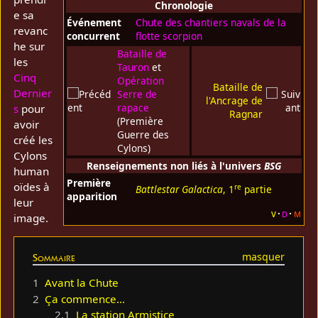
Chronologie
e sa
Événement
Chute des chantiers navals de la
revanc
concurrent
flotte scorpion
he sur
Bataille de
les
Tauron
et
Cinq
Opération
Bataille de
Dernier
Serre de
l'Ancrage de
rapace
s
pour
Ragnar
(Première
avoir
Guerre des
créé les
Cylons)
Cylons
Renseignements non liés à l'univers
BSG
human
Première
oïdes à
re
Battlestar Galactica
, 1
partie
apparition
leur
v
d
m
image.
Sommaire
1
Avant la Chute
2
Ça commence...
2.1
La station Armistice