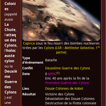
Coloni
es
(appelé
aussi
La
Chute
,
l’
attaq
ue des
Caprica
sous le feu nourri des bombes nucléaires
Cylons
,
re
tirées par les
Cylons
(
LSR
:
Battlestar Galactica
, 1
l’
holoc
partie
)
auste
Type
Bataille
cylon
d'événement
ou la
Conflit
Deuxième Guerre des Cylons
Deuxiè
[
1
]
Date
0
APHC
me
Env. 40 ans après la fin de la
Guerre
Première Guerre des Cylons
des
Lieu
Douze Colonies de Kobol
Cylons
Résultat
Victoire des Cylons
) est
Dévastation des Douze Colonies
une
Destruction de la Flotte coloniale