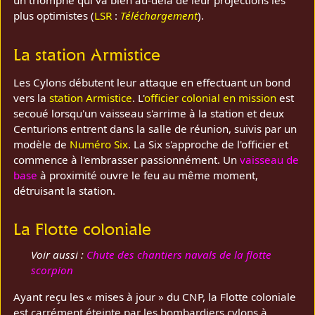
un triomphe qui va bien au-delà de leur projections les
plus optimistes (
LSR
:
Téléchargement
).
La station Armistice
Les Cylons débutent leur attaque en effectuant un bond
vers la
station Armistice
. L'
officier colonial en mission
est
secoué lorsqu'un vaisseau s'arrime à la station et deux
Centurions entrent dans la salle de réunion, suivis par un
modèle de
Numéro Six
. La Six s'approche de l'officier et
commence à l'embrasser passionnément. Un
vaisseau de
base
à proximité ouvre le feu au même moment,
détruisant la station.
La Flotte coloniale
Voir aussi :
Chute des chantiers navals de la flotte
scorpion
Ayant reçu les « mises à jour » du CNP, la Flotte coloniale
est carrément éteinte par les bombardiers cylons à