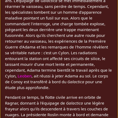
ans. L'équipage de
Galactica
se met immédiatement à
réarmer le vaisseau, sans perdre de temps. Cependant,
les spécialistes tombent sur un homme d'apparence
maladive pointant un fusil sur eux. Alors que le
commandant l'interroge, une charge tombée explose,
piégeant les deux derrière une trappe maintenant
fusionnée. Alors qu'ils cherchent une autre route pour
retourner au vaisseau, les expériences de la Première
Guerre d'Adama et les remarques de l'homme révèlent
sa véritable nature : c'est un Cylon. Les radiations
entourant la station ont affecté ses circuits de silice, le
laissant mourir d'une mort lente et permanente,
cependant, Adama termine bientôt le travail après que le
Cylon,
Leoben
, ait réussi à jeter Adama au sol. Le corps
de Conoy est transféré à bord du
Galactica
pour une
étude plus approfondie.
Pendant ce temps, la flotte civile arrive en orbite de
Ragnar, donnant à l'équipage de
Galactica
une légère
frayeur alors qu'ils descendent à travers les couches de
nuages. La présidente Roslin monte à bord et demande