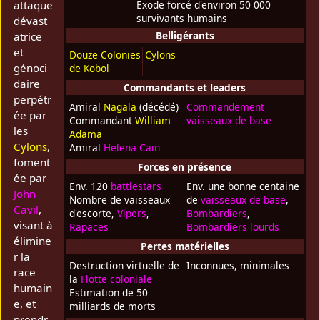
attaque
Exode forcé d'environ 50 000
survivants humains
dévast
Belligérants
atrice
et
Douze Colonies
Cylons
génoci
de Kobol
daire
Commandants et leaders
perpétr
Amiral
Nagala
(décédé)
Commandement
ée par
Commandant
William
vaisseaux de base
les
Adama
Cylons
,
Amiral
Helena Cain
foment
Forces en présence
ée par
Env. 120
battlestars
Env. une bonne centaine
John
Nombre de vaisseaux
de
vaisseaux de base
,
Cavil
,
d'escorte,
Vipers
,
Bombardiers
,
visant à
Rapaces
Bombardiers lourds
élimine
Pertes matérielles
r la
Destruction virtuelle de
Inconnues, minimales
race
la
Flotte coloniale
humain
Estimation de 50
e, et
milliards de morts
prendr