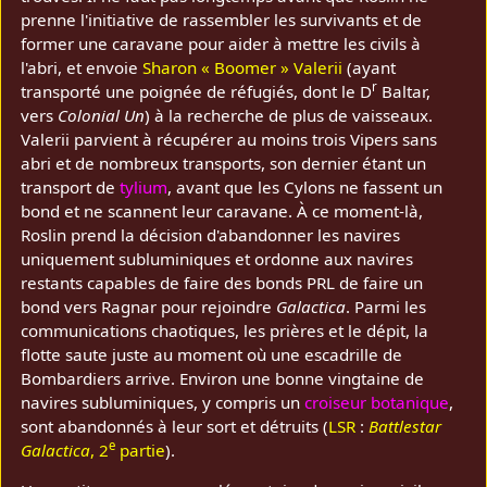
prenne l'initiative de rassembler les survivants et de
former une caravane pour aider à mettre les civils à
l'abri, et envoie
Sharon « Boomer » Valerii
(ayant
r
transporté une poignée de réfugiés, dont le D
Baltar,
vers
Colonial Un
) à la recherche de plus de vaisseaux.
Valerii parvient à récupérer au moins trois Vipers sans
abri et de nombreux transports, son dernier étant un
transport de
tylium
, avant que les Cylons ne fassent un
bond et ne scannent leur caravane. À ce moment-là,
Roslin prend la décision d'abandonner les navires
uniquement subluminiques et ordonne aux navires
restants capables de faire des bonds PRL de faire un
bond vers Ragnar pour rejoindre
Galactica
. Parmi les
communications chaotiques, les prières et le dépit, la
flotte saute juste au moment où une escadrille de
Bombardiers arrive. Environ une bonne vingtaine de
navires subluminiques, y compris un
croiseur botanique
,
sont abandonnés à leur sort et détruits (
LSR
:
Battlestar
e
Galactica
, 2
partie
).