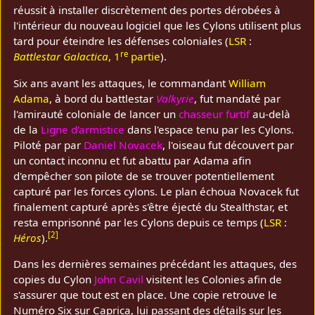
réussit à installer discrètement des portes dérobées à
l'intérieur du nouveau logiciel que les Cylons utilisent plus
tard pour éteindre les défenses coloniales (
LSR
:
re
Battlestar Galactica
, 1
partie
).
Six ans avant les attaques, le commandant
William
Adama
, à bord du battlestar
Valkyrie
, fut mandaté par
l'amirauté coloniale de lancer un
chasseur furtif
au-delà
de la
Ligne d'armistice
dans l'espace tenu par les Cylons.
Piloté par par
Daniel Novacek
, l'oiseau fut découvert par
un contact inconnu et fut abattu par Adama afin
d'empêcher son pilote de se trouver potentiellement
capturé par les forces cylons. Le plan échoua Novacek fut
finalement capturé après s'être éjecté du Stealthstar, et
resta emprisonné par les Cylons depuis ce temps (
LSR
:
[
2
]
Héros
).
Dans les dernières semaines précédant les attaques, des
copies du Cylon
John Cavil
visitent les Colonies afin de
s'assurer que tout est en place. Une copie retrouve le
Numéro Six sur Caprica, lui passant des détails sur les