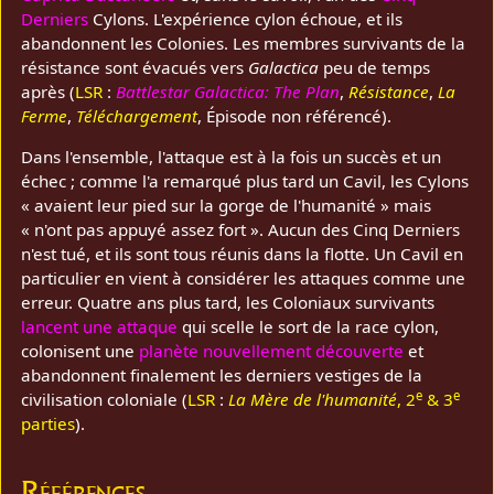
Derniers
Cylons. L'expérience cylon échoue, et ils
abandonnent les Colonies. Les membres survivants de la
résistance sont évacués vers
Galactica
peu de temps
après (
LSR
:
Battlestar Galactica: The Plan
,
Résistance
,
La
Ferme
,
Téléchargement
, Épisode non référencé).
Dans l'ensemble, l'attaque est à la fois un succès et un
échec ; comme l'a remarqué plus tard un Cavil, les Cylons
« avaient leur pied sur la gorge de l'humanité » mais
« n'ont pas appuyé assez fort ». Aucun des Cinq Derniers
n'est tué, et ils sont tous réunis dans la flotte. Un Cavil en
particulier en vient à considérer les attaques comme une
erreur. Quatre ans plus tard, les Coloniaux survivants
lancent une attaque
qui scelle le sort de la race cylon,
colonisent une
planète nouvellement découverte
et
abandonnent finalement les derniers vestiges de la
e
e
civilisation coloniale (
LSR
:
La Mère de l'humanité
, 2
& 3
parties
).
Références