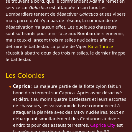
se trouvent à bord, que le commandant Adama remet en
service car
Galactica
est attaquée à son tour. Les
Bombardiers tentent de désactiver
Galactica
et ses Vipers
mais parce qu'il n'y a pas de réseau, la commande de
désactivation n'a aucun effet. Les quelques chasseurs
sont suffisants pour tenir face aux Bombardiers ennemis,
mais ceux-ci lancent trois missiles nucléaires afin de
détruire le battlestar. La pilote de Viper
Kara Thrace
réussit à abattre deux des trois missiles, le dernier frappe
le battlestar.
Les Colonies
Caprica
: La majeure partie de la flotte cylon fait un
bond directement sur Caprica. Après avoir désactivé
et détruit au moins quatre battlestars et leurs escortes
de chasseurs, les vaisseaux de base commencent à
attaquer la planète avec des MIRV nucléaires, tout en
débarquant simultanément des Centurions à divers
endroits pour des assauts terrestres.
Caprica City
est
frappée par une détonation approchant les 50