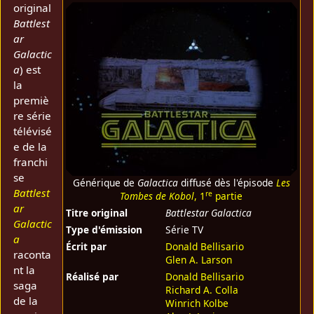
original
Battlest
ar
Galactic
a
) est
la
premiè
re série
télévisé
e de la
franchi
se
Générique de
Galactica
diffusé dès l'épisode
Les
Battlest
re
Tombes de Kobol
, 1
partie
ar
Titre original
Battlestar Galactica
Galactic
Type d'émission
Série TV
a
Écrit par
Donald Bellisario
raconta
Glen A. Larson
nt la
Réalisé par
Donald Bellisario
saga
Richard A. Colla
de la
Winrich Kolbe