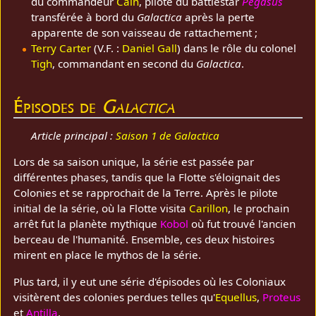
du commandeur
Cain
, pilote du battlestar
Pegasus
transférée à bord du
Galactica
après la perte
apparente de son vaisseau de rattachement ;
Terry Carter
(V.F. :
Daniel Gall
) dans le rôle du colonel
Tigh
, commandant en second du
Galactica
.
Épisodes de
Galactica
Article principal :
Saison 1 de Galactica
Lors de sa saison unique, la série est passée par
différentes phases, tandis que la Flotte s'éloignait des
Colonies et se rapprochait de la Terre. Après le pilote
initial de la série, où la Flotte visita
Carillon
, le prochain
arrêt fut la planète mythique
Kobol
où fut trouvé l'ancien
berceau de l'humanité. Ensemble, ces deux histoires
mirent en place le mythos de la série.
Plus tard, il y eut une série d'épisodes où les Coloniaux
visitèrent des colonies perdues telles qu'
Equellus
,
Proteus
et
Antilla
.