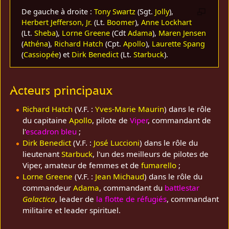
De gauche à droite :
Tony Swartz
(Sgt.
Jolly
),
Herbert Jefferson, Jr.
(Lt.
Boomer
),
Anne Lockhart
(Lt.
Sheba
),
Lorne Greene
(Cdt
Adama
),
Maren Jensen
(
Athéna
),
Richard Hatch
(Cpt.
Apollo
),
Laurette Spang
(
Cassiopée
) et
Dirk Benedict
(Lt.
Starbuck
).
Acteurs principaux
Richard Hatch
(V.F. :
Yves-Marie Maurin
) dans le rôle
du capitaine
Apollo
, pilote de
Viper
, commandant de
l'
escadron bleu
;
Dirk Benedict
(V.F. :
José Luccioni
) dans le rôle du
lieutenant
Starbuck
, l'un des meilleurs de pilotes de
Viper, amateur de femmes et de
fumarello
;
Lorne Greene
(V.F. :
Jean Michaud
) dans le rôle du
commandeur
Adama
, commandant du
battlestar
Galactica
, leader de
la flotte de réfugiés
, commandant
militaire et leader spirituel.