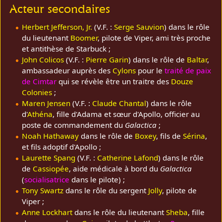
Acteur secondaires
Herbert Jefferson, Jr.
(V.F. :
Serge Sauvion
) dans le rôle
du lieutenant
Boomer
, pilote de Viper, ami très proche
et antithèse de Starbuck ;
John Colicos
(V.F. :
Pierre Garin
) dans le rôle de
Baltar
,
ambassadeur auprès des
Cylons
pour le
traité de paix
de Cimtar
qui se révèle être un traitre des
Douze
Colonies
;
Maren Jensen
(V.F. :
Claude Chantal
) dans le rôle
d'
Athéna
, fille d'Adama et sœur d'Apollo, officier au
poste de commandement du
Galactica
;
Noah Hathaway
dans le rôle de
Boxey
, fils de
Sérina
,
et fils adoptif d'Apollo ;
Laurette Spang
(V.F. :
Catherine Lafond
) dans le rôle
de
Cassiopée
, aide médicale à bord du
Galactica
(
socialisatrice
dans le pilote) ;
Tony Swartz
dans le rôle du sergent
Jolly
, pilote de
Viper ;
Anne Lockhart
dans le rôle du lieutenant
Sheba
, fille