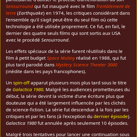
Sensurround
qui fut inauguré avec le film
Tremblement de
terre
(
Earthquake
) en 1974, les critiques considérant dans
l'ensemble qu'il s'agit peut-être du seul film où cette
technologie a été utilisée proprement. Ce fut, en fait, le
dernier des quatre seuls films qui sont sortis aux USA
avec le procédé
Sensurround
.
Les effets spéciaux de la série furent réutilisés dans le
film à petit budget
Space Mutiny
réalisé en 1988, qui fut
plus tard parodié dans
Mystery Science Theater 3000
(inédite dans les pays francophones).
Un
spin-off
apparut plusieurs mois plus tard sous le titre
de
Galactica 1980
. Malgré les audiences prometteuses du
début, la série devint la victime d'une écriture plus que
douteuse qui a été largement influencée par les clichés
de science-fiction. La série fut descendue à la fois par les
critiques et par les fans (à l'exception du
dernier épisode
).
Galactica 1980
fut annulée après seulement 10 épisodes.
Malgré trois tentatives pour lancer une continuation sous