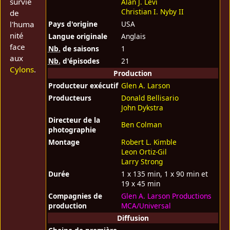
survie
Alan J. Levi
Christian I. Nyby II
de
l'huma
Pays d'origine
USA
nité
Langue originale
Anglais
face
Nb.
de saisons
1
aux
Nb.
d'épisodes
21
Cylons
.
Production
Producteur exécutif
Glen A. Larson
Producteurs
Donald Bellisario
John Dykstra
Directeur de la
Ben Colman
photographie
Montage
Robert L. Kimble
Leon Ortiz-Gil
Larry Strong
Durée
1 x 135 min, 1 x 90 min et
19 x 45 min
Compagnies de
Glen A. Larson Productions
production
MCA/Universal
Diffusion