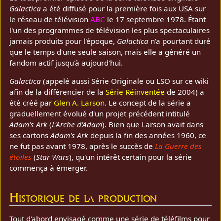
Galactica
a été diffusé pour la première fois aux USA sur
le réseau de télévision
ABC
le 17 septembre 1978. Étant
l'un des programmes de télévision les plus spectaculaires
jamais produits pour l'époque,
Galactica
n'a pourtant duré
que le temps d'une seule saison, mais elle a généré un
fandom actif jusqu'à aujourd'hui.
Galactica
(appelé aussi Série Originale ou LSO sur ce wiki
afin de la différencier de la
Série Réinventée
de 2004) a
été créé par
Glen A. Larson
. Le concept de la série a
graduellement évolué d'un projet précédent intitulé
Adam's Ark
(
L'Arche d'Adam
). Bien que Larson avait dans
ses cartons
Adam's Ark
depuis la fin des années 1960, ce
ne fut pas avant 1978, après le succès de
La Guerre des
étoiles
(
Star Wars
), qu'un intérêt certain pour la série
commença à émerger.
Historique de la production
Tout d'abord envisagé comme une série de téléfilms pour