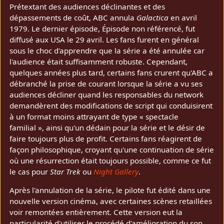
Prétextant des audiences déclinantes et des
dépassements de coût, ABC annula
Galactica
en avril
1979. Le dernier épisode, Épisode non référencé, fut
diffusé aux USA le 29 avril. Les fans furent en général
sous le choc d'apprendre que la série a été annulée car
l'audience était suffisamment robuste. Cependant,
quelques années plus tard, certains fans crurent qu'ABC a
débranché la prise de courant lorsque la série a vu ses
audiences décliner quand les responsables du network
demandèrent des modifications de script qui conduisirent
à un format moins attrayant de type « spectacle
familial », ainsi qu'un dédain pour la série et le désir de
faire toujours plus de profit. Certains fans réagirent de
façon philosophique, croyant qu'une continuation de série
où une résurrection était toujours possible, comme ce fut
le cas pour
Star Trek
ou
Night Gallery
.
Après l'annulation de la série, le pilote fut édité dans une
nouvelle version cinéma, avec certaines scènes retaillées
voir remontées entièrement. Cette version eut la
particularité d'utiliser le procédé d'amélioration du son