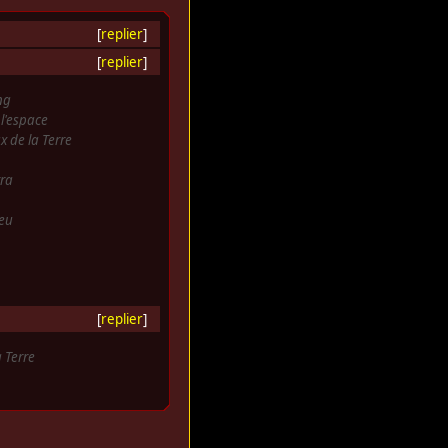
[
replier
]
[
replier
]
ng
l'espace
x de la Terre
ra
eu
[
replier
]
 Terre