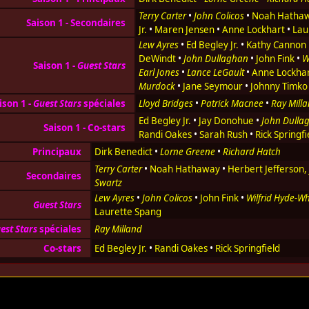
Terry Carter
•
John Colicos
•
Noah Hatha
Saison 1 - Secondaires
Jr.
•
Maren Jensen
•
Anne Lockhart
•
Lau
Lew Ayres
•
Ed Begley Jr.
•
Kathy Cannon
DeWindt
•
John Dullaghan
•
John Fink
•
W
Saison 1 -
Guest Stars
Earl Jones
•
Lance LeGault
•
Anne Lockha
Murdock
•
Jane Seymour
•
Johnny Timko
ison 1 -
Guest Stars
spéciales
Lloyd Bridges
•
Patrick Macnee
•
Ray Mill
Ed Begley Jr.
•
Jay Donohue
•
John Dulla
Saison 1 - Co-stars
Randi Oakes
•
Sarah Rush
•
Rick Springfi
Principaux
Dirk Benedict
•
Lorne Greene
•
Richard Hatch
Terry Carter
•
Noah Hathaway
•
Herbert Jefferson, J
Secondaires
Swartz
Lew Ayres
•
John Colicos
•
John Fink
•
Wilfrid Hyde-Wh
Guest Stars
Laurette Spang
est Stars
spéciales
Ray Milland
Co-stars
Ed Begley Jr.
•
Randi Oakes
•
Rick Springfield