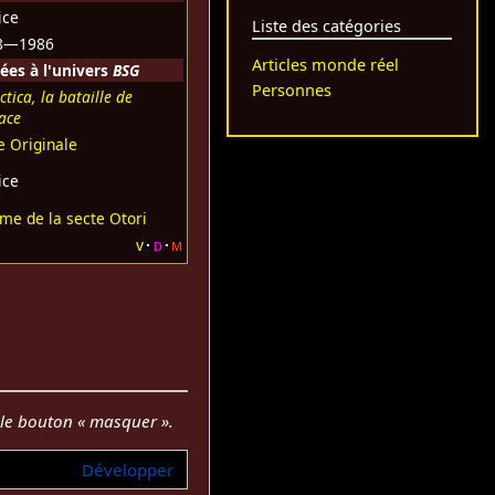
ice
Liste des catégories
8—1986
Articles monde réel
ées à l'univers
BSG
Personnes
ctica, la bataille de
pace
e Originale
ice
e de la secte Otori
v
d
m
r le bouton « masquer ».
Développer