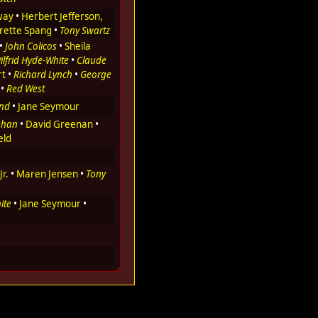
way
•
Herbert Jefferson,
rette Spang
•
Tony Swartz
•
John Colicos
•
Sheila
ilfrid Hyde-White
•
Claude
rt
•
Richard Lynch
•
George
•
Red West
and
•
Jane Seymour
ghan
•
David Greenan
•
eld
r.
•
Maren Jensen
•
Tony
ite
•
Jane Seymour
•