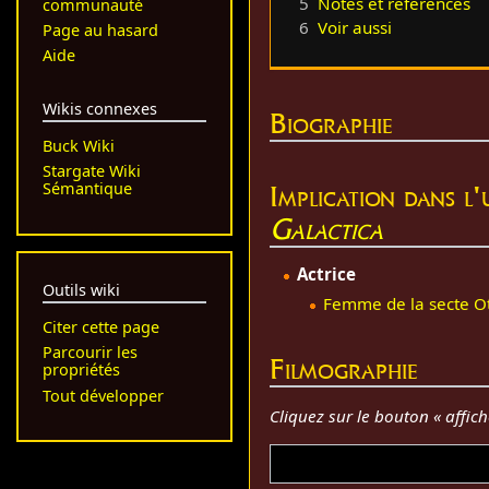
5
Notes et références
communauté
6
Voir aussi
Page au hasard
Aide
Wikis connexes
Biographie
Buck Wiki
Stargate Wiki
Implication dans l
Sémantique
Galactica
Actrice
Outils wiki
Femme de la secte Ot
Citer cette page
Parcourir les
Filmographie
propriétés
Tout développer
Cliquez sur le bouton « affic