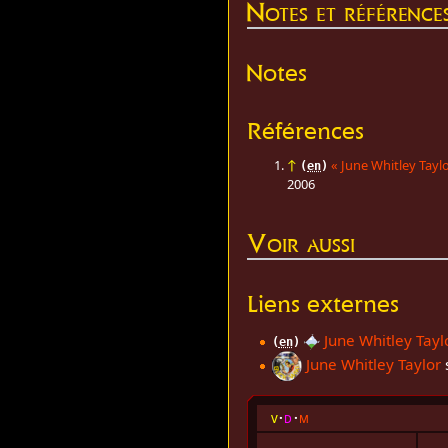
Notes et référence
Notes
Références
↑
«
June Whitley Tayl
(
en
)
2006
Voir aussi
Liens externes
June Whitley Tayl
(
en
)
June Whitley Taylor
v
d
m