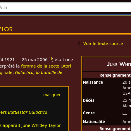
ylor
Voir le texte source
[
1
]
ût 1921 — 25 mai 2006
) était une
June Whit
terprété la
femme de la secte Otori
iginale
,
Galactica, la bataille de
Renseignement
Naissance
26 a
Ame
USA
Décès
25 
Alam
vers
Battlestar Galactica
Genre
Nationalité
Amé
s apparait June Whitley Taylor
Renseignements