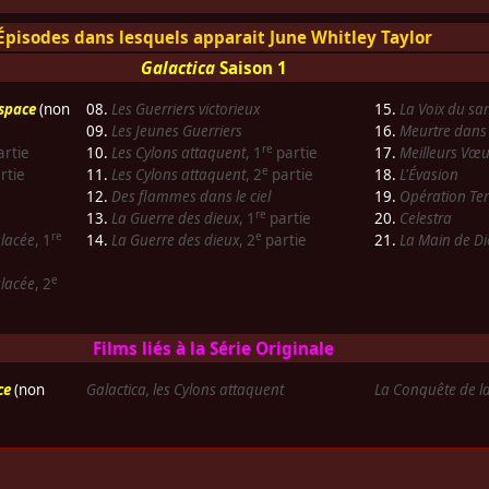
Épisodes dans lesquels apparait June Whitley Taylor
Galactica
Saison 1
espace
(non
08.
Les Guerriers victorieux
15.
La Voix du sa
09.
Les Jeunes Guerriers
16.
Meurtre dans 
re
rtie
10.
Les Cylons attaquent
, 1
partie
17.
Meilleurs Vœu
e
rtie
11.
Les Cylons attaquent
, 2
partie
18.
L'Évasion
12.
Des flammes dans le ciel
19.
Opération Ter
re
13.
La Guerre des dieux
, 1
partie
20.
Celestra
re
e
lacée
, 1
14.
La Guerre des dieux
, 2
partie
21.
La Main de Di
e
lacée
, 2
Films liés à la Série Originale
ce
(non
Galactica, les Cylons attaquent
La Conquête de la