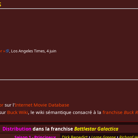
s
or
»
, Los Angeles Times,
4 juin
or
sur l'
Internet Movie Database
sur
Buck Wiki
, le wiki sémantique consacré à la
franchise
Buck R
Distribution
dans la franchise
Battlestar Galactica
Saison 1 - Principaux
Dirk Benedict
•
Lorne Greene
•
Richard H