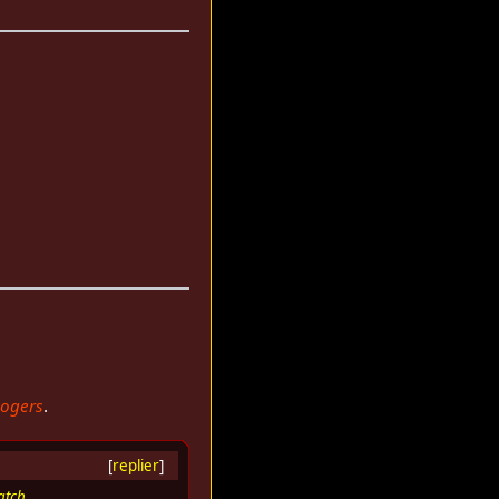
ogers
.
[
replier
]
atch