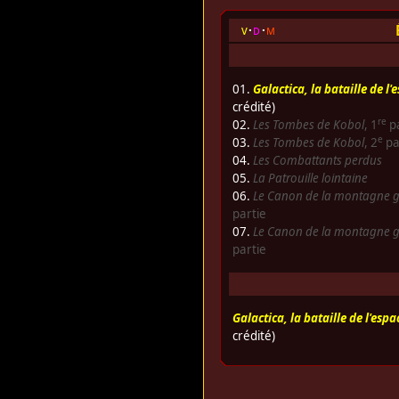
v
d
m
01.
Galactica, la bataille de l'
crédité)
re
02.
Les Tombes de Kobol
, 1
pa
e
03.
Les Tombes de Kobol
, 2
pa
04.
Les Combattants perdus
05.
La Patrouille lointaine
06.
Le Canon de la montagne g
partie
07.
Le Canon de la montagne g
partie
Galactica, la bataille de l'espa
crédité)