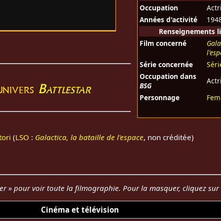
Occupation
Actr
Années d'activité
194
Renseignements li
Film concerné
Gala
l'es
Série concernée
Séri
Occupation dans
Actr
'univers
Battlestar
BSG
Personnage
Femm
ori
(
LSO
:
Galactica, la bataille de l'espace
, non créditée)
her » pour voir toute la filmographie. Pour la masquer, cliquez su
Cinéma et télévision