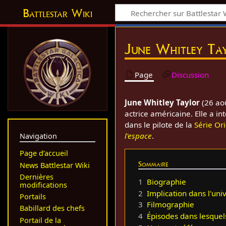
Battlestar Wiki
June Whitley Ta
Page
Discussion
June Whitley Taylor
(26 ao
actrice américaine. Elle a in
dans le pilote de la
Série Or
l'espace
.
Navigation
Page d’accueil
Sommaire
News Battlestar Wiki
Dernières
1
Biographie
modifications
2
Implication dans l'uni
Portails
3
Filmographie
Babillard des chefs
4
Épisodes dans lesquel
Portail de la