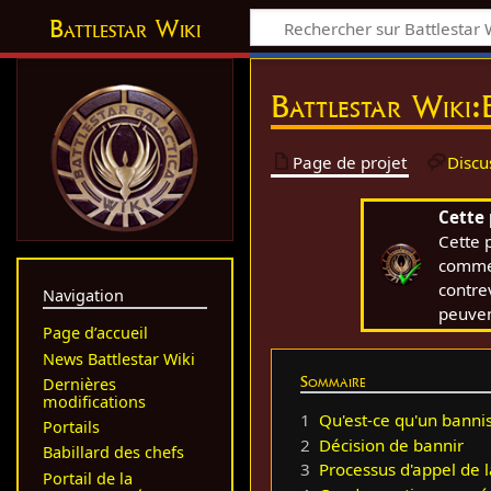
Battlestar Wiki
Battlestar Wiki
:
Page de projet
Discu
Cette
Cette 
comme 
contre
Navigation
peuven
Page d’accueil
News Battlestar Wiki
Sommaire
Dernières
modifications
1
Qu'est-ce qu'un banni
Portails
2
Décision de bannir
Babillard des chefs
3
Processus d'appel de l
Portail de la