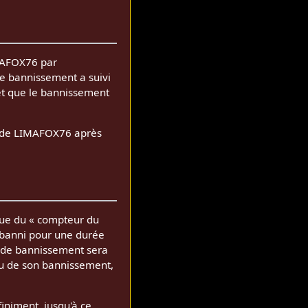
IMAFOX76 par
le bannissement a suivi
 et que le bannissement
rès de LIMAFOX76 après
que du « compteur du
 banni pour une durée
ur de bannissement sera
eau de son bannissement,
finiment, jusqu'à ce