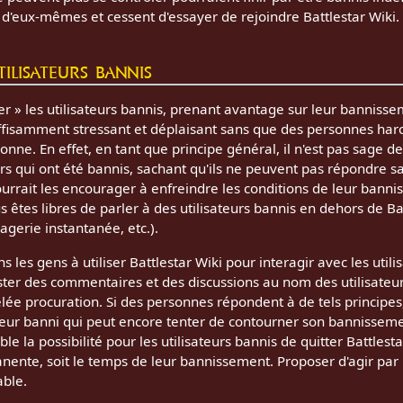
e d'eux-mêmes et cessent d'essayer de rejoindre Battlestar Wiki.
ilisateurs bannis
uer » les utilisateurs bannis, prenant avantage sur leur bannis
uffisamment stressant et déplaisant sans que des personnes har
nne. En effet, en tant que principe général, il n'est pas sage d
s qui ont été bannis, sachant qu'ils ne peuvent pas répondre s
urrait les encourager à enfreindre les conditions de leur banni
êtes libres de parler à des utilisateurs bannis en dehors de Bat
gerie instantanée, etc.).
es gens à utiliser Battlestar Wiki pour interagir avec les utilisa
ter des commentaires et des discussions au nom des utilisateur
elée procuration. Si des personnes répondent à de tels principes
ateur banni qui peut encore tenter de contourner son bannissemen
ble la possibilité pour les utilisateurs bannis de quitter Battlest
anente, soit le temps de leur bannissement. Proposer d'agir par 
ble.