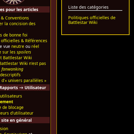
Liste des catégories
s pour les articles
Politiques officielles de
& Conventions
Battlestar Wiki
er la concision des
is de bonne foi
 officielles & Références
de vue
neutre
ou
réel
e sur les
spoilers
t Battlestar Wiki
attlestar Wiki n'est pas
e
fanwanking
descriptifs
 d'« univers parallèles »
Rapports → Utilisateur
utilisateurs
sement
ue de blocage
teurs d'utilisateur
 site en général
sion