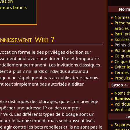
vasion
sateurs bannis
Norme
Normes 
Préserv
articles
Parti-pr
nnissement Wiki ?
Sources
Points 
Politiqu
cation formelle des privilèges d'édition sur
Ce qu'es
issement peut avoir une durée fixe et temporaire
Ce que B
entiellement permanent. Les invitations classiques
Éviter l
dent à plus 7 milliards d'individus autour du
Termes 
ge » ne s'appliquent pas aux utilisateurs bannis.
Produits
ont tout simplement pas autorisés à éditer
Sysop ← 
Noms d'
Bannis
re distingués des blocages, qui est un privilège
Politiq
mpêcher une adresse IP ou des comptes
Vérifica
tar Wiki. Les différents types de blocage sont un
Le
quer le bannissement, mais sont aussi utilisés
Suppres
agir contre les bots rebelles) et ils ne sont pas le