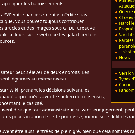
Politess
r appliquer les bannissements
Attaque
Guerre d
ez SVP votre bannissement et n'éditez pas
Choses q
applique. Vous pouvez toujours contribuer
Harcèl
s articles et des images sous GFDL, Creative
Propriét
c ailleurs sur le web que les galactipédiens
Vandal
Paroles
ources.
paranoï
…n'est 
News
isateur peut s'élever de deux endroits. Les
Version
 sont légitimes au même niveau.
Types d'
Canon
ar Wiki, prenant les décisions suivant les
Fandom
unauté appropriées avec le soutien du consensus,
ncernant le cas cité.
uvent dire que tout administrateur, suivant leur jugement, peu
ures pour violation de cette promesse, même si ce délit devra
euvent être aussi entrées de plein gré, bien que cela soit très ra