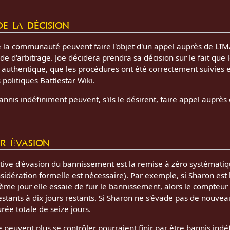
e la décision
 la communauté peuvent faire l'objet d'un appel auprès de L
e d'arbitrage. Joe décidera prendra sa décision sur le fait que 
i authentique, que les procédures ont été correctement suivies
 politiques Battlestar Wiki.
 bannis indéfiniment peuvent, s'ils le désirent, faire appel aup
r évasion
ive d'évasion du bannissement est la remise à zéro systémati
idération formelle est nécessaire). Par exemple, si Sharon est
xième jour elle essaie de fuir le bannissement, alors le compte
 restants à dix jours restants. Si Sharon ne s'évade pas de nouv
rée totale de seize jours.
e peuvent plus se contrôler pourraient finir par être bannis indé