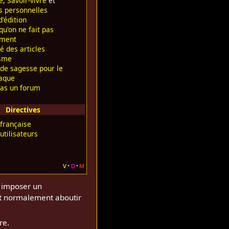
e
,
Savoir-vivre
et
s personnelles
'édition
u'on ne fait pas
ement
é des articles
isme
 de sagesse pour le
aque
pas un forum
Directives
 française
utilisateurs
v
d
m
t imposer un
it normalement aboutir
re.