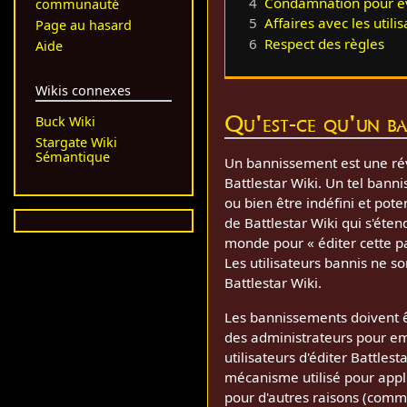
4
Condamnation pour é
communauté
5
Affaires avec les utili
Page au hasard
6
Respect des règles
Aide
Wikis connexes
Qu'est-ce qu'un ba
Buck Wiki
Stargate Wiki
Sémantique
Un bannissement est une révo
Battlestar Wiki. Un tel bann
ou bien être indéfini et pot
de Battlestar Wiki qui s'éten
monde pour « éditer cette pa
Les utilisateurs bannis ne s
Battlestar Wiki.
Les bannissements doivent êt
des administrateurs pour e
utilisateurs d'éditer Battles
mécanisme utilisé pour appli
pour d'autres raisons (comme 