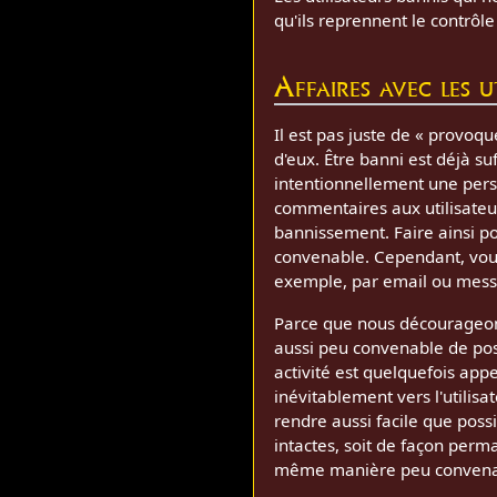
qu'ils reprennent le contrôl
Affaires avec les ut
Il est pas juste de « provoq
d'eux. Être banni est déjà s
intentionnellement une perso
commentaires aux utilisateur
bannissement. Faire ainsi po
convenable. Cependant, vous 
exemple, par email ou messa
Parce que nous décourageons l
aussi peu convenable de pos
activité est quelquefois app
inévitablement vers l'utilis
rendre aussi facile que possi
intactes, soit de façon perm
même manière peu convena