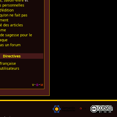
e
,
Savoir-vivre
et
s personnelles
'édition
u'on ne fait pas
ement
é des articles
isme
 de sagesse pour le
aque
pas un forum
Directives
 française
utilisateurs
v
d
m