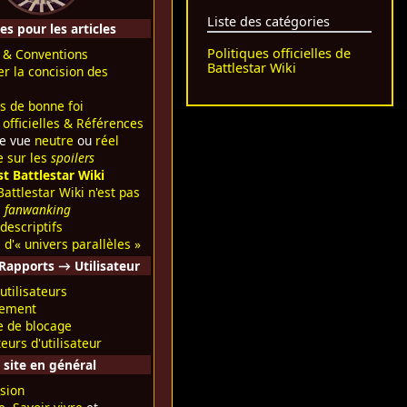
Liste des catégories
s pour les articles
Politiques officielles de
& Conventions
Battlestar Wiki
er la concision des
is de bonne foi
 officielles & Références
de vue
neutre
ou
réel
e sur les
spoilers
st Battlestar Wiki
attlestar Wiki n'est pas
e
fanwanking
descriptifs
 d'« univers parallèles »
Rapports → Utilisateur
utilisateurs
sement
ue de blocage
teurs d'utilisateur
 site en général
sion