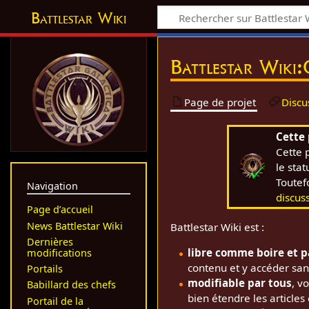
Battlestar Wiki
Battlestar Wiki
:
Page de projet
Discu
Cette
Cette 
le sta
Toutef
Navigation
discus
Page d’accueil
News Battlestar Wiki
Battlestar Wiki est :
Dernières
libre comme boire et p
modifications
contenu et y accéder san
Portails
modifiable par tous
, v
Babillard des chefs
bien étendre les articles 
Portail de la