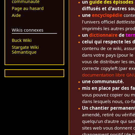
communauté
un
guide des épisodes
Page au hasard
diffusés et d'autres sou
une
encyclopédie
conte
Aide
l'univers officiel
Battlesta
imprimés les autres produi
Wikis connexes
un
dictionnaire
de
ter
Buck Wiki
celui qui respecte les 
Stargate Wiki
contenu de ce wiki, assur
Sémantique
dans votre pays (pour le
vous de distribuer les œu
correcte copyleft (par 
documentation libre GN
une communauté.
mis en place par des 
vous pouvez copier ou m
dans lesquels nous, co-fa
Un chantier permanen
amendé, retiré ou vérifié
quelqu'un d'autre qui sait
sites web vous donnent c
changement positif (de to