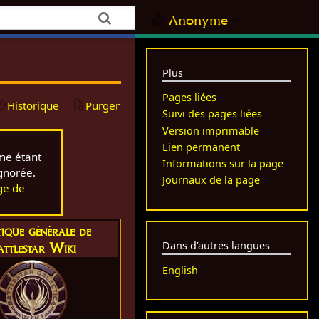
Anonyme
Plus
Pages liées
Historique
Purger
Suivi des pages liées
Version imprimable
Lien permanent
me étant
Informations sur la page
ignorée.
Journaux de la page
ge de
tique générale de
attlestar Wiki
Dans d’autres langues
English