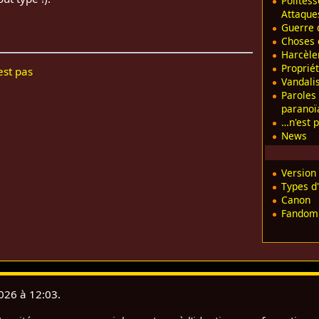
Politess
Attaque
Guerre d
Choses q
Harcèl
Propriét
est pas
Vandal
Paroles
paranoï
…n'est 
News
Version
Types d'
Canon
Fandom
2026 à 12:03.