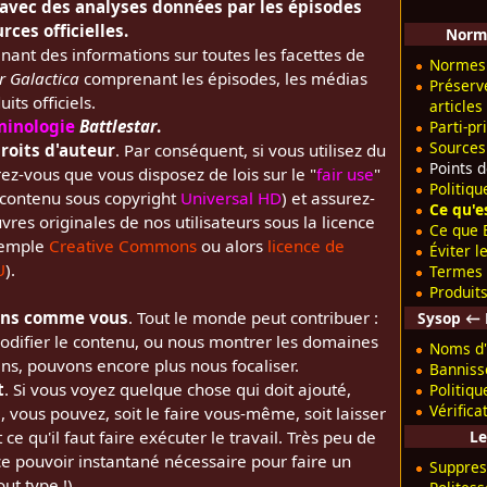
avec des analyses données par les épisodes
rces officielles.
Norme
nant des informations sur toutes les facettes de
Normes 
r Galactica
comprenant les épisodes, les médias
Préserv
ts officiels.
articles
minologie
Battlestar
.
Parti-pr
Sources
droits d'auteur
. Par conséquent, si vous utilisez du
Points 
ez-vous que vous disposez de lois sur le "
fair use
"
Politiqu
 contenu sous copyright
Universal HD
) et assurez-
Ce qu'e
vres originales de nos utilisateurs sous la licence
Ce que B
exemple
Creative Commons
ou alors
licence de
Éviter l
U
).
Termes 
Produits
fans comme vous
. Tout le monde peut contribuer :
Sysop ← 
odifier le contenu, ou nous montrer les domaines
Noms d'
ns, pouvons encore plus nous focaliser.
Bannis
t
. Si vous voyez quelque chose qui doit ajouté,
Politiq
Vérifica
, vous pouvez, soit le faire vous-même, soit laisser
Le
 ce qu'il faut faire exécuter le travail. Très peu de
e pouvoir instantané nécessaire pour faire un
Suppres
ut type !).