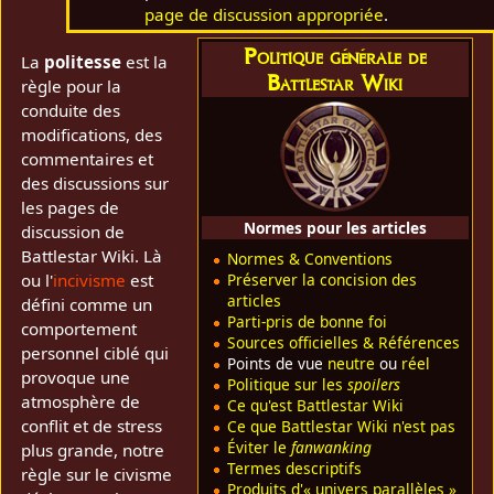
page de discussion appropriée
.
Politique générale de
La
politesse
est la
Battlestar Wiki
règle pour la
conduite des
modifications, des
commentaires et
des discussions sur
les pages de
Normes pour les articles
discussion de
Battlestar Wiki. Là
Normes & Conventions
Préserver la concision des
ou l'
incivisme
est
articles
défini comme un
Parti-pris de bonne foi
comportement
Sources officielles & Références
personnel ciblé qui
Points de vue
neutre
ou
réel
provoque une
Politique sur les
spoilers
atmosphère de
Ce qu'est Battlestar Wiki
conflit et de stress
Ce que Battlestar Wiki n'est pas
Éviter le
fanwanking
plus grande, notre
Termes descriptifs
règle sur le civisme
Produits d'« univers parallèles »