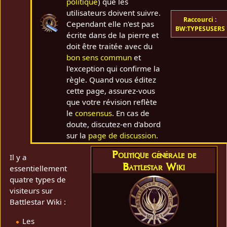
politique
) que les
utilisateurs doivent suivre.
Raccourci
:
Cependant elle n'est pas
BW:TYPESUSERS
écrite dans de la pierre et
doit être traitée avec du
bon sens commun
et
l'exception qui confirme la
règle. Quand vous éditez
cette page, assurez-vous
que votre révision reflète
le
consensus
. En cas de
doute, discutez-en d'abord
sur la
page de discussion
.
Politique générale de
Il y a
Battlestar Wiki
essentiellement
quatre types de
visiteurs sur
Battlestar Wiki :
Les