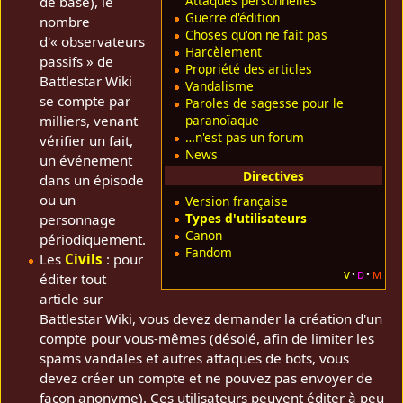
Attaques personnelles
de base), le
Guerre d'édition
nombre
Choses qu'on ne fait pas
d'« observateurs
Harcèlement
passifs » de
Propriété des articles
Battlestar Wiki
Vandalisme
se compte par
Paroles de sagesse pour le
milliers, venant
paranoïaque
…n'est pas un forum
vérifier un fait,
News
un événement
Directives
dans un épisode
ou un
Version française
Types d'utilisateurs
personnage
Canon
périodiquement.
Fandom
Les
Civils
: pour
v
d
m
éditer tout
article sur
Battlestar Wiki, vous devez demander la création d'un
compte pour vous-mêmes (désolé, afin de limiter les
spams vandales et autres attaques de bots, vous
devez créer un compte et ne pouvez pas envoyer de
façon anonyme). Ces utilisateurs peuvent éditer à peu