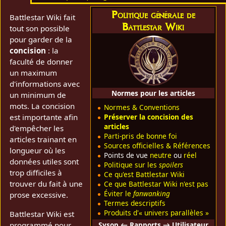
Politique générale de
Battlestar Wiki fait
Battlestar Wiki
tout son possible
pour garder de la
concision
: la
faculté de donner
un maximum
d'informations avec
Normes pour les articles
un minimum de
mots. La concision
Normes & Conventions
Préserver la concision des
est importante afin
articles
d'empêcher les
Parti-pris de bonne foi
articles trainant en
Sources officielles & Références
longueur où les
Points de vue
neutre
ou
réel
données utiles sont
Politique sur les
spoilers
trop difficiles à
Ce qu'est Battlestar Wiki
trouver du fait à une
Ce que Battlestar Wiki n'est pas
Éviter le
fanwanking
prose excessive.
Termes descriptifs
Produits d'« univers parallèles »
Battlestar Wiki est
programmé pour
Sysop ← Rapports → Utilisateur