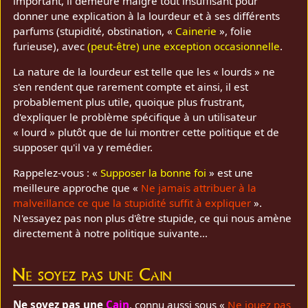
important, il demeure malgré tout insuffisant pour
donner une explication à la lourdeur et à ses différents
parfums (stupidité, obstination, «
Cainerie
», folie
furieuse), avec
(peut-être) une exception occasionnelle
.
La nature de la lourdeur est telle que les « lourds » ne
s'en rendent que rarement compte et ainsi, il est
probablement plus utile, quoique plus frustrant,
d'expliquer le problème spécifique à un utilisateur
« lourd » plutôt que de lui montrer cette politique et de
supposer qu'il va y remédier.
Rappelez-vous : «
Supposer la bonne foi
» est une
meilleure approche que «
Ne jamais attribuer à la
malveillance ce que la stupidité suffit à expliquer
».
N'essayez pas non plus d'être stupide, ce qui nous amène
directement à notre politique suivante…
Ne soyez pas une Cain
Ne soyez pas une
Cain
, connu aussi sous «
Ne jouez pas