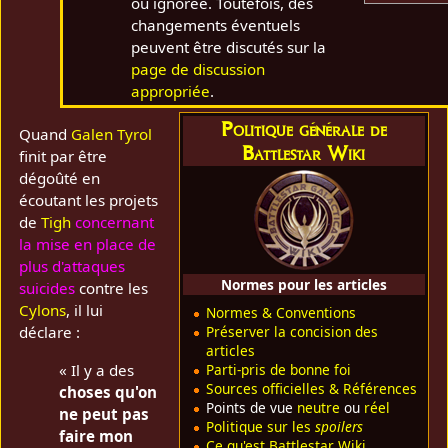
ou ignorée. Toutefois, des
changements éventuels
peuvent être discutés sur la
page de discussion
appropriée
.
Politique générale de
Quand
Galen Tyrol
Battlestar Wiki
finit par être
dégoûté en
écoutant les projets
de
Tigh
concernant
la mise en place de
plus d'attaques
Normes pour les articles
suicides
contre les
Cylons
, il lui
Normes & Conventions
Préserver la concision des
déclare :
articles
« Il y a des
Parti-pris de bonne foi
Sources officielles & Références
choses qu'on
Points de vue
neutre
ou
réel
ne peut pas
Politique sur les
spoilers
faire mon
Ce qu'est Battlestar Wiki