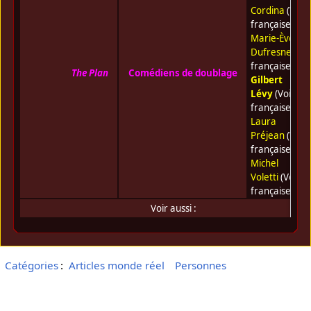
Cordina
(Voix
française) •
Marie-Ève
Dufresne
(Voi
française) •
The Plan
Comédiens de doublage
Gilbert
Lévy
(Voix
française) •
Laura
Préjean
(Voix
française) •
Michel
Voletti
(Voix
française)
Voir aussi :
Catégories
:
Articles monde réel
Personnes