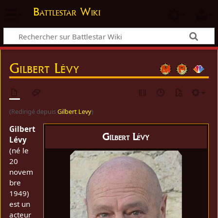
Battlestar Wiki
Gilbert Lévy
(Redirigé depuis
Gilbert Levy
)
Gilbert
Gilbert Lévy
Lévy
(né le
20
novem
bre
1949)
est un
acteur