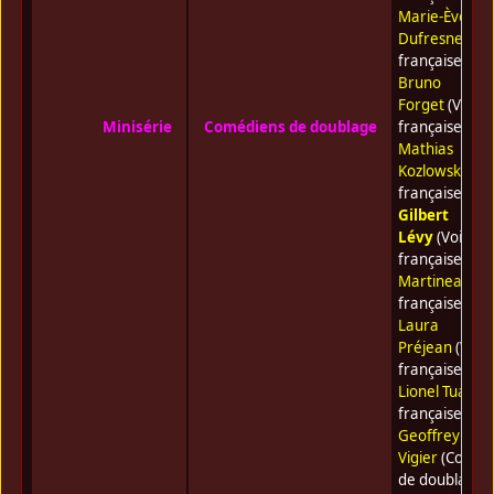
Marie-Ève
Dufresne
(Voi
française) •
Bruno
Forget
(Voix
Minisérie
Comédiens de doublage
française) •
Mathias
Kozlowski
(Voi
française) •
Gilbert
Lévy
(Voix
française) •
Jo
Martineau
(Vo
française) •
Laura
Préjean
(Voix
française) •
Lionel Tua
(Vo
française) •
Geoffrey
Vigier
(Coméd
de doublage) 