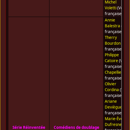
Michel
Voletti
(Voix
française)
Annie
Balestra
(Voix
française) •
Therry
Bourdon
(Voi
française) •
Philippe
Catoire
(Voix
française) •
G
Chapellier
(Vo
française) •
Olivier
Cordina
(Voix
française) •
Ariane
Deviègue
(Voi
française) •
Marie-Ève
Dufresne
(Voi
Série Réinventée
Comédiens de doublage