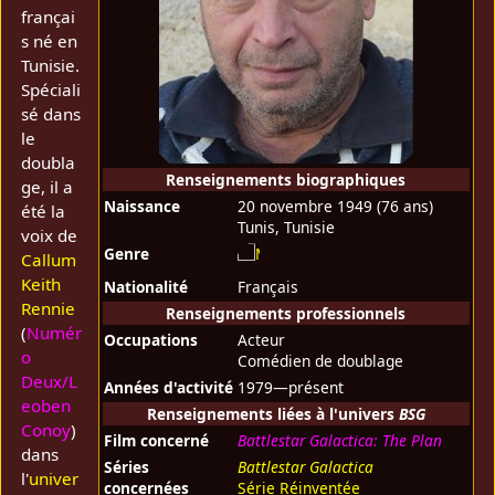
françai
s né en
Tunisie.
Spéciali
sé dans
le
doubla
Renseignements biographiques
ge, il a
Naissance
20 novembre 1949
(76 ans)
été la
Tunis, Tunisie
voix de
Genre
Callum
Keith
Nationalité
Français
Rennie
Renseignements professionnels
(
Numér
Occupations
Acteur
o
Comédien de doublage
Deux/L
Années d'activité
1979—présent
eoben
Renseignements liées à l'univers
BSG
Conoy
)
Film concerné
Battlestar Galactica: The Plan
dans
Séries
Battlestar Galactica
l'
univer
concernées
Série Réinventée