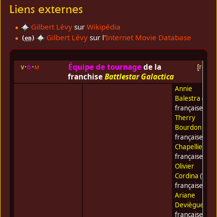
Liens externes
Gilbert Lévy
sur
Wikipédia
Gilbert Lévy
sur l'
Internet Movie Database
(
en
)
Équipe de tournage
de la
v
d
m
[
replie
franchise
Battlestar Galactica
Annie
Balestra
(Voix
française) •
Therry
Bourdon
(Voi
française) •
G
Chapellier
(Vo
française) •
Olivier
Cordina
(Voix
française) •
Ariane
Deviègue
(Voi
française) •