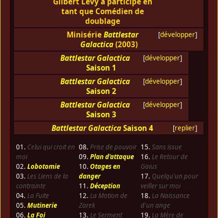
Gilbert Lévy a participé en
tant que Comédien de
doublage
Minisérie
Battlestar
[
développer
]
Galactica
(2003)
Battlestar Galactica
[
développer
]
Saison 1
Battlestar Galactica
[
développer
]
Saison 2
Battlestar Galactica
[
développer
]
Saison 3
Battlestar Galactica
Saison 4
[
replier
]
01.
Celui qui croit en
08.
Prise de pouvoir
15.
Sans issue
moi
09.
Plan d'attaque
16.
Le Retour de
02.
Lobotomie
10.
Otages en
Gaius
03.
Les Liens de la
danger
17.
Quelqu'un pour
contrainte
11.
Déception
veiller sur moi
04.
La Fuite
12.
La Motion de
18.
La Naissance
05.
Mutinerie
Zarek
d'un ange
06.
La Foi
13.
Le Serment
19.
La Mère de