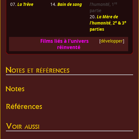
re
07.
La Trêve
14.
Bain de sang
l'humanité
, 1
partie
20.
La Mère de
e
e
l'humanité
, 2
& 3
parties
Films liés à l'univers
[
développer
]
réinventé
Notes et références
Notes
Références
Voir aussi