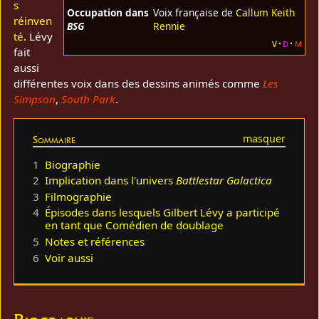
s
Occupation dans
Voix française de
Callum Keith
réinven
BSG
Rennie
té
. Lévy
v
d
m
fait
aussi
différentes voix dans des dessins animés comme
Les
Simpson
,
South Park
.
Sommaire
1
Biographie
2
Implication dans l'univers
Battlestar Galactica
3
Filmographie
4
Épisodes dans lesquels Gilbert Lévy a participé
en tant que Comédien de doublage
5
Notes et références
6
Voir aussi