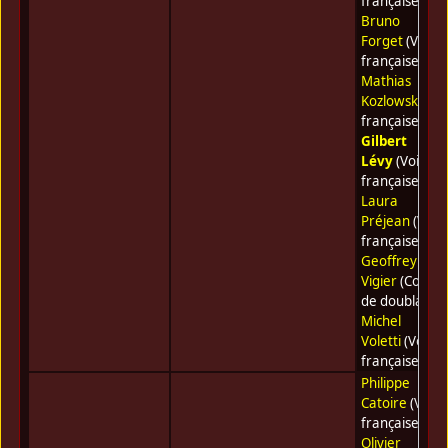
française) •
Bruno
Forget
(Voix
française) •
Mathias
Kozlowski
(Voi
française) •
Gilbert
Lévy
(Voix
française) •
Laura
Préjean
(Voix
française) •
Geoffrey
Vigier
(Coméd
de doublage) 
Michel
Voletti
(Voix
française)
Philippe
Catoire
(Voix
française) •
Olivier