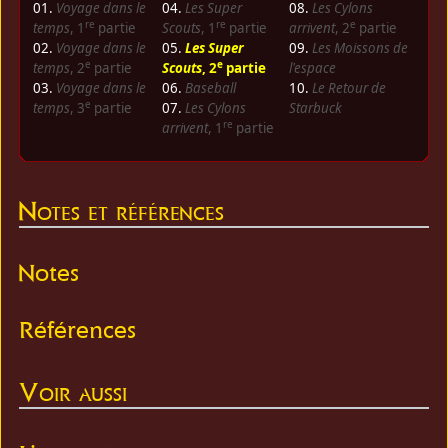
01.
Voyage dans le
04.
Les Super
08.
Les Cylons
re
re
e
temps
, 1
partie
Scouts
, 1
partie
arrivent
, 2
partie
02.
Voyage dans le
05.
Les Super
09.
Les Moissons de
e
e
temps
, 2
partie
Scouts
, 2
partie
l'espace
03.
Voyage dans le
06.
Baseball
10.
Le Retour de
e
temps
, 3
partie
07.
Les Cylons
Starbuck
re
arrivent
, 1
partie
Notes et références
Notes
Références
Voir aussi