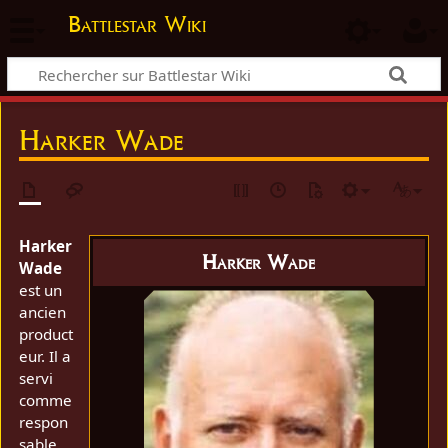
Battlestar Wiki
Harker Wade
Harker
Harker Wade
Wade
est un
ancien
product
eur. Il a
servi
comme
respon
sable