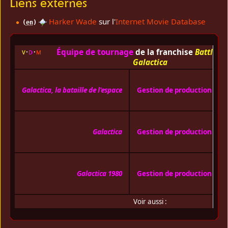
Liens externes
Harker Wade
sur l'
Internet Movie Database
(
en
)
Équipe de tournage
de la franchise
Battlesta
v
d
m
Galactica
H
W
Galactica, la bataille de l'espace
Gestion de production
de
un
H
W
Galactica
Gestion de production
de
un
H
W
Galactica 1980
Gestion de production
de
un
Voir aussi :