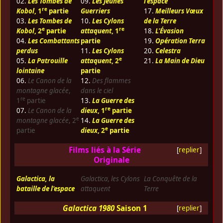
02.
Les Tombes de
09.
Les Jeunes
l'espace
re
Kobol
, 1
partie
Guerriers
17.
Meilleurs Vœux
03.
Les Tombes de
10.
Les Cylons
de la Terre
e
re
Kobol
, 2
partie
attaquent
, 1
18.
L'Évasion
04.
Les Combattants
partie
19.
Opération Terra
perdus
11.
Les Cylons
20.
Celestra
e
05.
La Patrouille
attaquent
, 2
21.
La Main de Dieu
lointaine
partie
06.
Le Canon de la
12.
Des flammes
montagne glacée
,
dans le ciel
re
1
partie
13.
La Guerre des
re
07.
Le Canon de la
dieux
, 1
partie
e
montagne glacée
, 2
14.
La Guerre des
e
partie
dieux
, 2
partie
Films liés à la Série
[
replier
]
Originale
Galactica, la
Galactica, les Cylons
La Conquête de la
bataille de l'espace
attaquent
Terre
Galactica 1980
Saison 1
[
replier
]