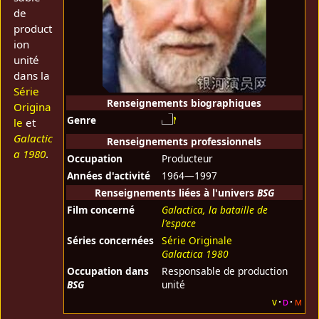
de
product
ion
unité
dans la
Série
Renseignements biographiques
Origina
Genre
le
et
Galactic
Renseignements professionnels
a 1980
.
Occupation
Producteur
Années d'activité
1964—1997
Renseignements liées à l'univers
BSG
Film concerné
Galactica, la bataille de
l'espace
Séries concernées
Série Originale
Galactica 1980
Occupation dans
Responsable de production
BSG
unité
v
d
m