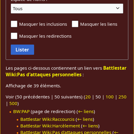
Tous
Masquer les inclusions
Masquer les liens
Masquer les redirections
Lister
Les pages ci-dessous contiennent un lien vers
Battlestar
Wiki:Pas d'attaques personnelles
:
Affichage de 39 éléments.
Voir (
50 précédentes
|
50 suivantes
) (
20
|
50
|
100
|
250
|
500
)
BW:PAP
(page de redirection)
(
← liens
)
Battlestar Wiki:Raccourcis
(
← liens
)
Battlestar Wiki:Harcèlement
(
← liens
)
Battlestar Wiki:Pas d'attaques personnelles
(
←