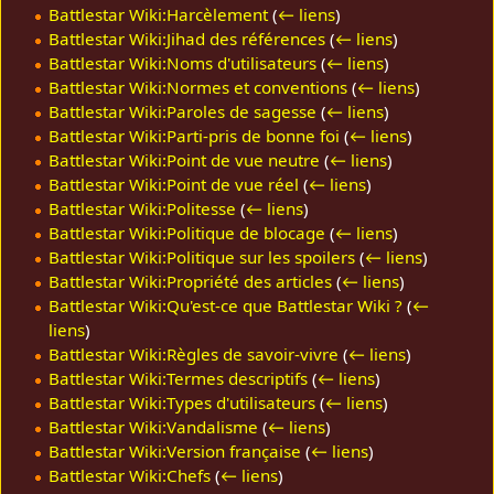
Battlestar Wiki:Harcèlement
(
← liens
)
Battlestar Wiki:Jihad des références
(
← liens
)
Battlestar Wiki:Noms d'utilisateurs
(
← liens
)
Battlestar Wiki:Normes et conventions
(
← liens
)
Battlestar Wiki:Paroles de sagesse
(
← liens
)
Battlestar Wiki:Parti-pris de bonne foi
(
← liens
)
Battlestar Wiki:Point de vue neutre
(
← liens
)
Battlestar Wiki:Point de vue réel
(
← liens
)
Battlestar Wiki:Politesse
(
← liens
)
Battlestar Wiki:Politique de blocage
(
← liens
)
Battlestar Wiki:Politique sur les spoilers
(
← liens
)
Battlestar Wiki:Propriété des articles
(
← liens
)
Battlestar Wiki:Qu'est-ce que Battlestar Wiki ?
(
←
liens
)
Battlestar Wiki:Règles de savoir-vivre
(
← liens
)
Battlestar Wiki:Termes descriptifs
(
← liens
)
Battlestar Wiki:Types d'utilisateurs
(
← liens
)
Battlestar Wiki:Vandalisme
(
← liens
)
Battlestar Wiki:Version française
(
← liens
)
Battlestar Wiki:Chefs
(
← liens
)