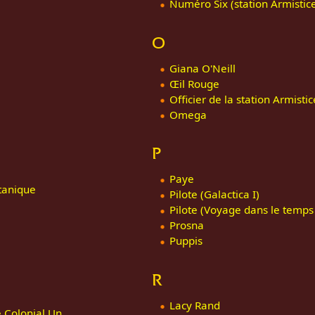
Numéro Six (station Armistic
O
Giana O'Neill
Œil Rouge
Officier de la station Armistic
Omega
P
Paye
tanique
Pilote (Galactica I)
Pilote (Voyage dans le temps 
Prosna
Puppis
R
Lacy Rand
Colonial Un