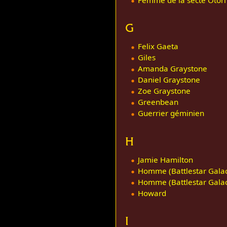
G
Felix Gaeta
Giles
Amanda Graystone
Daniel Graystone
Zoe Graystone
Greenbean
Guerrier géminien
H
Jamie Hamilton
Homme (Battlestar Galact
Homme (Battlestar Galact
Howard
I