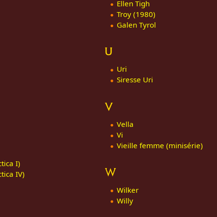
Ellen Tigh
Troy (1980)
Galen Tyrol
U
Uri
Siresse Uri
V
Vella
Vi
Vieille femme (minisérie)
ica I)
W
ica IV)
Wilker
Willy