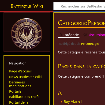
Battlestar Wiki
Catégorie
:
Perso
Catégorie
Discussio
(Redirigé depuis
Personnages
)
Cette catégorie recense tou
Navigation
Pages dans la caté
Page d’accueil
Cette catégorie comprend 11
News Battlestar Wiki
Dernières
modifications
Portails
A
Babillard des chefs
Ray Abinell
Portail de la