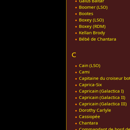
Gaius Baltar
Boomer (LSO)
Bootes
Boxey (LSO)
Boxey (RDM)
Kellan Brody
Bébé de Chantara
C
Cain (LSO)
Cami
Capitaine du croiseur bo
Caprica-Six
Capricain (Galactica I)
Capricain (Galactica II)
Capricain (Galactica III)
Dorothy Carlyle
Cassiopée
Chantara
Commandant de bord de 