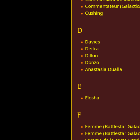
Commentateur (Galactic
Cushing
D
Davies
Deitra
Dillon
Donzo
Anastasia Dualla
E
Elosha
F
Femme (Battlestar Galact
Femme (Battlestar Galacti
Femme de la secte Otori