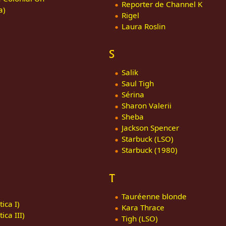
Reporter de Channel K
a)
Rigel
Laura Roslin
S
Salik
Saul Tigh
Sérina
Sharon Valerii
Sheba
Jackson Spencer
Starbuck (LSO)
Starbuck (1980)
T
Tauréenne blonde
ica I)
Kara Thrace
ca III)
Tigh (LSO)