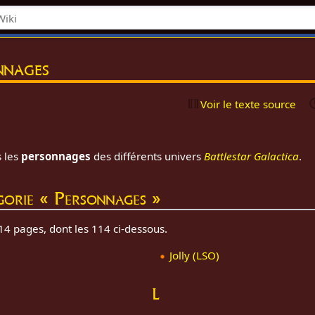
nnages
n
Voir le texte source
s les
personnages
des différents univers
Battlestar Galactica
.
gorie « Personnages »
4 pages, dont les 114 ci-dessous.
Jolly (LSO)
L