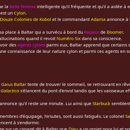
e la
belle femme
intelligente qu'il fréquente et qu'il a aidée à 
est un
Cylon
.
Douze Colonies de Kobol
et le commandant
Adama
annonce à 
e sa place à Baltar qui a survécu à bord du
Rapace
de
Boomer
.
llucinations quand il revoit
Numéro Six
dans sa conscience.
avoir des
agents cylons
parmi eux, Baltar apprend que certains
une connaissance de leur nature cylon et parmi ces agents en 
,
Gaius Baltar
tente de trouver le sommeil, se retrouvant en rêve
e
Galactica
s'élancent du pont d'envol tandis que les vaisseaux ef
annonce qu'il reste une minute. Lui ainsi que
Starbuck
semblent 
 membres d'équipage, hirsutes, sont aussi fatigués. Le colonel
Sa
ncent à s'endormir.
ise sur un canapé dit à Baltar que
Dieu
a un projet pour lui et p