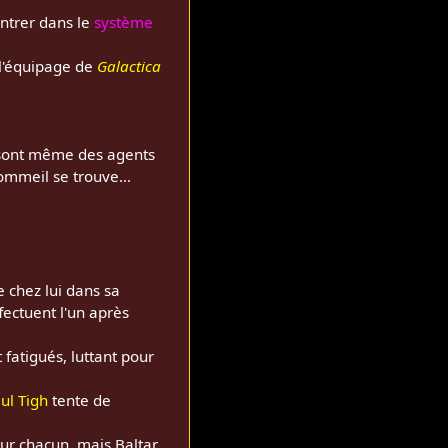
entrer dans le
système
l'équipage de
Galactica
 sont même des agents
sommeil se trouve…
 chez lui dans sa
fectuent l'un après
fatigués, luttant pour
ul Tigh
tente de
our chacun, mais Baltar