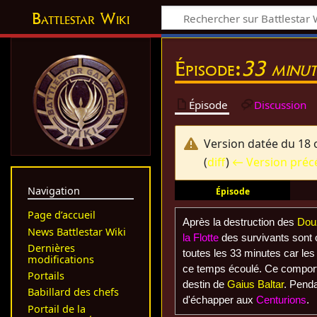
Battlestar Wiki
Épisode:
33 minut
Épisode
Discussion
Version datée du 18 
(
diff
)
← Version préc
Navigation
Épisode
Page d’accueil
Après la destruction des
Dou
News Battlestar Wiki
la Flotte
des survivants sont 
Dernières
toutes les 33 minutes car le
modifications
ce temps écoulé. Ce comporte
Portails
destin de
Gaius Baltar
. Pend
Babillard des chefs
d'échapper aux
Centurions
.
Portail de la