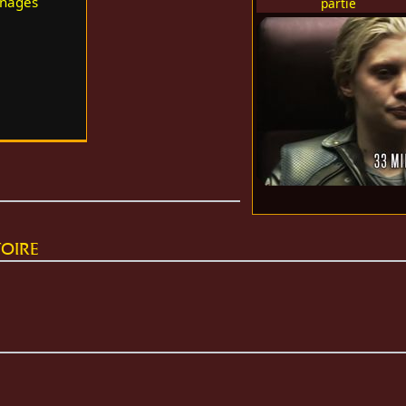
nnages
partie
oire