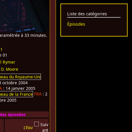
Liste des catégories
Épisodes
aramétrée à 33 minutes.
 1
e 01
l Rymer
 D. Moore
8 octobre 2004
A
: 14 janvier 2005
FRA
: 2
bre 2005
 des épisodes
L’Eau