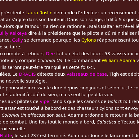
a présidente
Laura Roslin
demande d'effectuer un recensement 
tar s'agite dans son fauteuil. Dans son songe, il dit à Six que 
re alors que l'amour n'a rien de rationnel. Mais Baltar est réveil
Billy Keikeya
dire à la présidente que le pilote a dû réinitialiser
nance,
Cally
se demande pourquoi les
Cylons
réapparaissent tout
 se taire.
 du compte-à-rebours,
Dee
fait un état des lieux : 53 vaisseaux o
moteur y compris
Colonial Un
. Le commandant
William Adama
v
ls seront peut-être tranquilles cette fois-ci.
ulées. Le
DRADIS
détecte deux
vaisseaux de base
. Tigh est dép
ne nouvelle stratégie.
tte poursuite incessante dure depuis cinq jours et selon lui, le co
r le fauteuil à côté du sien, mais seul lui peut la voir.
nes aux pilotes de
Viper
tandis que les canons de
Galactica
tiren
ttlestar est touché à babord et des chasseurs cylons sont envoy
e
Colonial Un
effectue son saut. Adama ordonne le retour à la b
e de combat. Une fois tout le monde à bord,
Galactica
effectue l
oit sur elle.
Flotte
, le saut 237 est terminé. Adama ordonne le lancement d