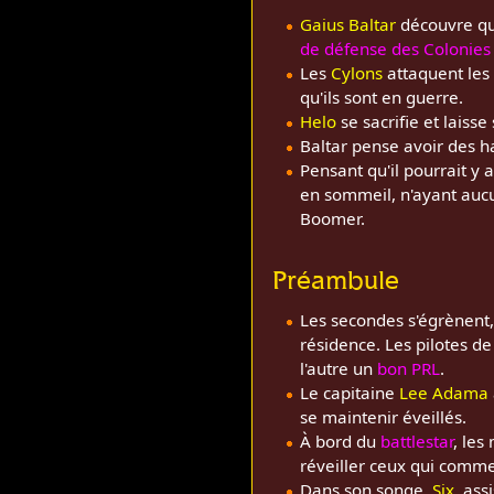
Gaius Baltar
découvre qu
de défense des Colonies
Les
Cylons
attaquent les
qu'ils sont en guerre.
Helo
se sacrifie et laiss
Baltar pense avoir des ha
Pensant qu'il pourrait y 
en sommeil, n'ayant auc
Boomer.
Préambule
Les secondes s'égrènent
résidence. Les pilotes d
l'autre un
bon PRL
.
Le capitaine
Lee Adama
se maintenir éveillés.
À bord du
battlestar
, les
réveiller ceux qui comme
Dans son songe,
Six
, ass