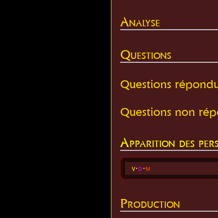
Analyse
Questions
Questions répond
Questions non ré
Apparition des per
v
d
m
Production