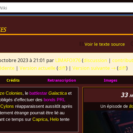
es
Voir le texte source
octobre 2023 à 21:01 par
LIMAFOX76
(
discussion
|
contribu
édente
|
Version actuelle
(
diff
) |
Version suivante →
(
diff
)
Crédits
Retranscription
Images
ze Colonies
, le
battlestar
Galactica
et
33 m
obligés d'effectuer des
bonds PRL
Un épisode de
Ba
s
Cylons
réapparaissent aussitôt après
ment étrange pourrait être lié au
ant ce temps sur
Caprica
,
Helo
tente