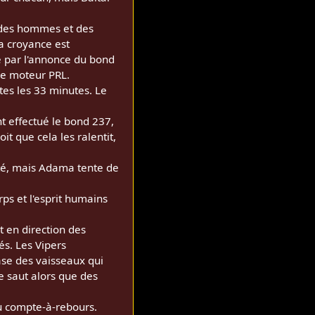
des hommes et des
sa croyance est
lé par l'annonce du bond
 le moteur PRL.
es les 33 minutes. Le
nt effectué le bond 237,
oit que cela les ralentit,
ité, mais Adama tente de
rps et l'esprit humains
t en direction des
és. Les Vipers
ase des vaisseaux qui
e saut alors que des
u compte-à-rebours.