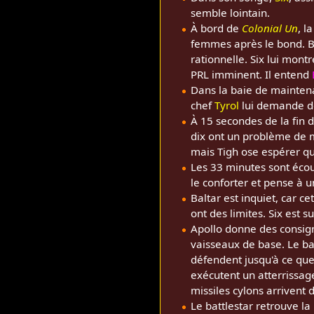
semble lointain.
À bord de
Colonial Un
, l
femmes après le bond. Bal
rationnelle. Six lui mont
PRL imminent. Il entend
Dans la baie de mainte
chef
Tyrol
lui demande de
À 15 secondes de la fin
dix ont un problème de 
mais Tigh ose espérer qu'i
Les 33 minutes sont éco
le conforter et pense à u
Baltar est inquiet, car ce
ont des limites. Six est su
Apollo donne des consig
vaisseaux de base. Le ba
défendent jusqu'à ce qu
exécutent un atterrissag
missiles cylons arrivent dr
Le battlestar retrouve la