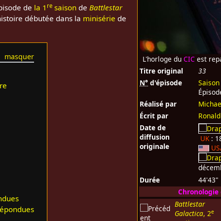
re
pisode de
la 1
saison
de
Battlestar
l'histoire débutée dans la
minisérie
de
L'horloge du
CIC
est rep
Titre original
33
N°
d'épisode
Saison
re
Épisod
Réalisé par
Michae
Écrit par
Ronald
Date de
diffusion
UK
: 1
originale
US
décem
Durée
44'43"
Chronologie
ndues
Battlestar
répondues
e
Galactica
, 2