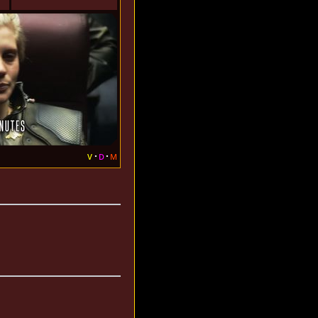
v
d
m