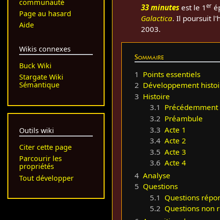
communauté
er
33 minutes
est le 1
é
Page au hasard
Galactica
. Il poursuit 
Aide
2003.
Wikis connexes
Sommaire
Buck Wiki
1
Points essentiels
Stargate Wiki
Sémantique
2
Développement histoi
3
Histoire
3.1
Précédemment
3.2
Préambule
3.3
Acte 1
Outils wiki
3.4
Acte 2
Citer cette page
3.5
Acte 3
Parcourir les
3.6
Acte 4
propriétés
4
Analyse
Tout développer
5
Questions
5.1
Questions répo
5.2
Questions non 