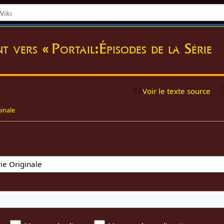
t vers « Portail:Épisodes de la Série
Voir le texte source
ginale