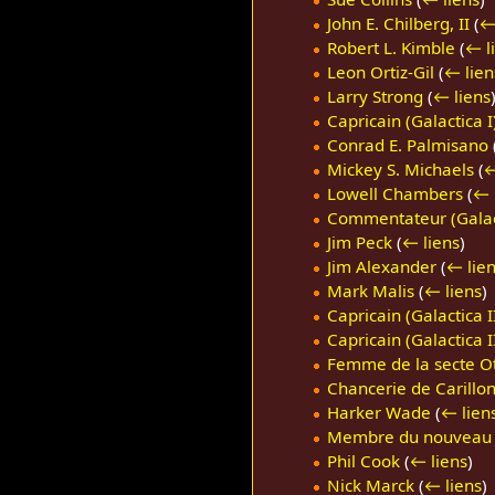
John E. Chilberg, II
(
←
Robert L. Kimble
(
← l
Leon Ortiz-Gil
(
← lien
Larry Strong
(
← liens
Capricain (Galactica I
Conrad E. Palmisano
Mickey S. Michaels
(
←
Lowell Chambers
(
← 
Commentateur (Galac
Jim Peck
(
← liens
)
Jim Alexander
(
← lie
Mark Malis
(
← liens
)
Capricain (Galactica I
Capricain (Galactica II
Femme de la secte Ot
Chancerie de Carillo
Harker Wade
(
← lien
Membre du nouveau Q
Phil Cook
(
← liens
)
Nick Marck
(
← liens
)