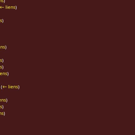
ns
)
← liens
)
s
)
ens
)
s
)
s
)
iens
)
(
← liens
)
ens
)
s
)
ns
)