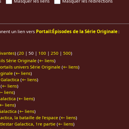
s
Masquer les liens
Masquer les redirections
nnent un lien vers
Portail:Épisodes de la Série Originale
:
ivantes
) (
20
|
50
|
100
|
250
|
500
)
ls Série Originale
(
← liens
)
rtails univers Série Originale
(
← liens
)
iginale
(
← liens
)
 Galactica
(
← liens
)
(
← liens
)
← liens
)
alactica
(
← liens
)
← liens
)
alactica
(
← liens
)
tica, la bataille de l'espace
(
← liens
)
lestar Galactica, 1re partie
(
← liens
)