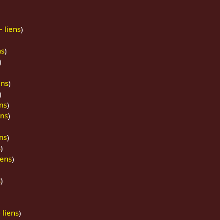
 liens
)
ns
)
)
ens
)
)
ns
)
ens
)
ns
)
s
)
iens
)
s
)
 liens
)