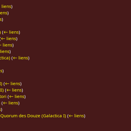
 liens
)
iens
)
s
)
)
)
(
← liens
)
(
← liens
)
 liens
)
liens
)
tica)
(
← liens
)
ns
)
I)
(
← liens
)
I)
(
← liens
)
ori
(
← liens
)
n
(
← liens
)
s
)
uorum des Douze (Galactica I)
(
← liens
)