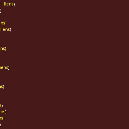
← liens
)
)
ens
)
liens
)
ens
)
iens
)
ns
)
s
)
ens
)
ns
)
)