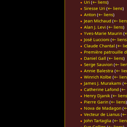
Uri
(
← liens
)
Siresse Uri
(
← liens
)
Anton
(
← liens
)
Jean Michaud
(
← lien
Alan J. Levi
(
← liens
)
Yves-Marie Maurin
(
←
José Luccioni
(
← liens
Claude Chantal
(
← li
Première patrouille 
Daniel Gall
(
← liens
)
Serge Sauvion
(
← lie
Annie Balestra
(
← lie
Winrich Kolbe
(
← lien
James J. Murakami
(
←
Catherine Lafond
(
← 
Henry Djanik
(
← lien
Pierre Garin
(
← liens
)
Nova de Madagon
(
←
Vecteur de Lianus
(
← 
John Tartaglia
(
← lien
Sue Collins
(
← liens
)