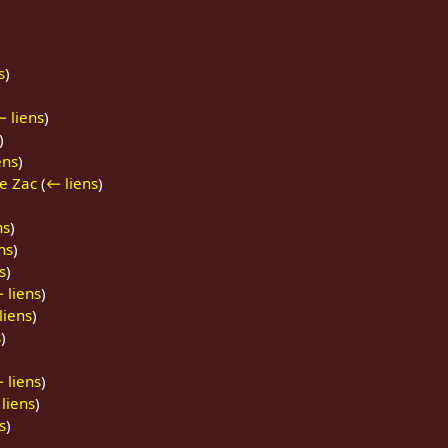
s
)
 liens
)
)
ens
)
de Zac
(
← liens
)
ns
)
ns
)
s
)
 liens
)
liens
)
s
)
 liens
)
liens
)
s
)