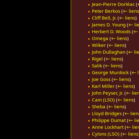
Jean-Pierre Dorléac
(
Peter Berkos
(
← liens
Cliff Bell, Jr.
(
← liens
)
James D. Young
(
← li
Herbert D. Woods
(
← 
Omega
(
← liens
)
Wilker
(
← liens
)
John Dullaghan
(
← li
Rigel
(
← liens
)
Salik
(
← liens
)
George Murdock
(
← l
Joe Goss
(
← liens
)
Karl Miller
(
← liens
)
John Peyser, Jr.
(
← lie
Cain (LSO)
(
← liens
)
Sheba
(
← liens
)
Lloyd Bridges
(
← lien
Philippe Dumat
(
← li
Anne Lockhart
(
← lie
Cylons (LSO)
(
← liens