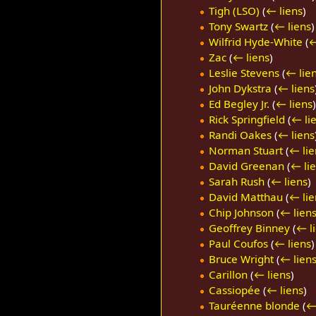
Tigh (LSO)
(
← liens
)
Tony Swartz
(
← liens
)
Wilfrid Hyde-White
(
←
Zac
(
← liens
)
Leslie Stevens
(
← lie
John Dykstra
(
← liens
Ed Begley Jr.
(
← liens
)
Rick Springfield
(
← li
Randi Oakes
(
← liens
Norman Stuart
(
← lie
David Greenan
(
← li
Sarah Rush
(
← liens
)
David Matthau
(
← lie
Chip Johnson
(
← lien
Geoffrey Binney
(
← l
Paul Coufos
(
← liens
)
Bruce Wright
(
← lien
Carillon
(
← liens
)
Cassiopée
(
← liens
)
Tauréenne blonde
(
←