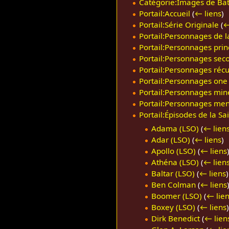
Catégorie:Images de Batt
Portail:Accueil
(
← liens
)
Portail:Série Originale
(
←
Portail:Personnages de l
Portail:Personnages prin
Portail:Personnages seco
Portail:Personnages récu
Portail:Personnages one 
Portail:Personnages mine
Portail:Personnages ment
Portail:Épisodes de la Sa
Adama (LSO)
(
← lien
Adar (LSO)
(
← liens
)
Apollo (LSO)
(
← liens
Athéna (LSO)
(
← lien
Baltar (LSO)
(
← liens
)
Ben Colman
(
← liens
Boomer (LSO)
(
← lie
Boxey (LSO)
(
← liens
)
Dirk Benedict
(
← lien