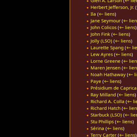
Glen A. Larson
(
← lie
Herbert Jefferson, Jr.
(
Ila
(
← liens
)
Jane Seymour
(
← lien
John Colicos
(
← liens
)
John Fink
(
← liens
)
Jolly (LSO)
(
← liens
)
Laurette Spang
(
← li
Lew Ayres
(
← liens
)
Lorne Greene
(
← lien
Maren Jensen
(
← lien
Noah Hathaway
(
← l
Paye
(
← liens
)
Présidium de Caprica
Ray Milland
(
← liens
)
Richard A. Colla
(
← li
Richard Hatch
(
← lien
Starbuck (LSO)
(
← lie
Stu Phillips
(
← liens
)
Sérina
(
← liens
)
Terry Carter
(
← liens
)