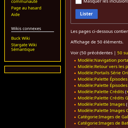
Masquer les inclusion
communauté
Page au hasard
Lister
Aide
Wikis connexes
Les pages ci-dessous contie
Buck Wiki
Affichage de 50 éléments.
Stargate Wiki
Sémantique
Voir (
50 précédentes
|
50 su
Modèle:Navigation portai
Modèle:Retour vers les po
Modèle:Portails Série Or
Modèle:Palette Épisodes
Modèle:Palette Épisodes
Modèle:Palette Crédits
(
Modèle:Palette Crédits G
Modèle:Palette Images
(
Modèle:Palette Images G
Catégorie:Images de Galac
Catégorie:Images de Batt